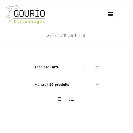
Passer
au
Toggle
contenu
Navigation
ACCUEIL
Accueil
Bouteilles 1L
QUI SOMMES-NOUS?
Trier par
Date
VOTRE BESOIN
Montrer
20 produits
LA BOUTIQUE
NOS RÉALISATIONS
CONTACT