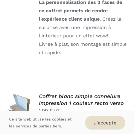
La personnalisation des 2 faces de
ce coffret permets de rendre
l'expérience client unique
. Créez la
surprise avec une impression à
l'intérieur pour un effet wow!
Livrée à plat, son montage est simple
et rapide.
AJOUTER
Coffret blanc simple cannelure
AU
impression 1 couleur recto verso
PANIER
1,00
€
HT
/
Ce site web utilise les cookies et
DÉTAILS
J'accepte
les services de parties tiers.
Vous êtes à la recherche d'une