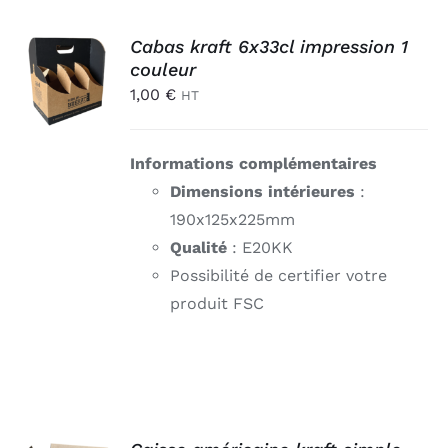
AJOUTER
Cabas kraft 6x33cl impression 1
AU
couleur
PANIER
1,00
€
HT
/
DÉTAILS
Informations complémentaires
Dimensions intérieures
:
190x125x225mm
Qualité
: E20KK
Possibilité de certifier votre
produit FSC
AJOUTER