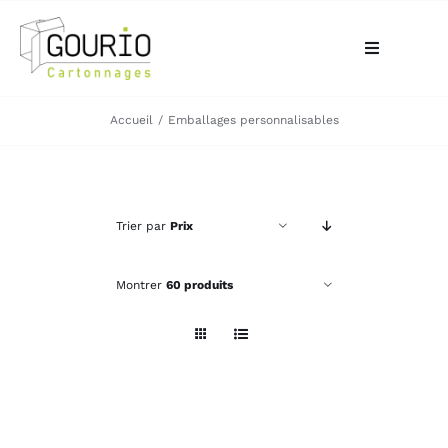
Passer
au
Toggle
contenu
Navigation
ACCUEIL
Accueil
Emballages personnalisables
QUI SOMMES-NOUS?
Trier par
Prix
VOTRE BESOIN
Montrer
60 produits
LA BOUTIQUE
NOS RÉALISATIONS
CONTACT