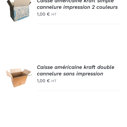
Caisse américaine kraft simple
AU
cannelure impression 2 couleurs
PANIER
1,00
€
HT
/
DÉTAILS
AJOUTER
Caisse américaine kraft double
AU
cannelure sans impression
PANIER
1,00
€
HT
/
DÉTAILS