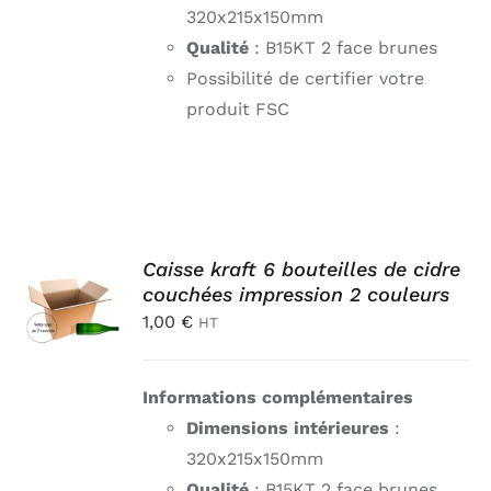
320x215x150mm
Qualité
: B15KT 2 face brunes
Possibilité de certifier votre
produit FSC
AJOUTER
Caisse kraft 6 bouteilles de cidre
AU
couchées impression 2 couleurs
PANIER
1,00
€
HT
/
DÉTAILS
Informations complémentaires
Dimensions intérieures
:
320x215x150mm
Qualité
: B15KT 2 face brunes