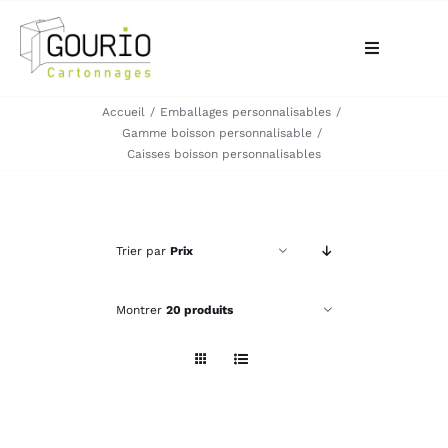
Passer
au
Toggle
contenu
Navigation
Accueil
Emballages personnalisables
ACCUEIL
Gamme boisson personnalisable
Caisses boisson personnalisables
QUI SOMMES-NOUS?
VOTRE BESOIN
Trier par
Prix
LA BOUTIQUE
Montrer
20 produits
NOS RÉALISATIONS
CONTACT