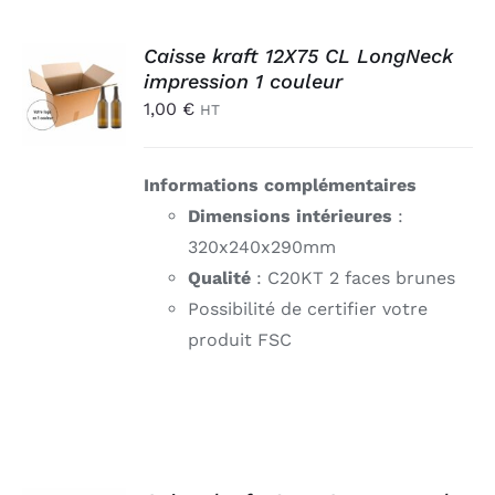
AJOUTER
Caisse kraft 12X75 CL LongNeck
AU
impression 1 couleur
PANIER
1,00
€
HT
/
DÉTAILS
Informations complémentaires
Dimensions intérieures
:
320x240x290mm
Qualité
: C20KT 2 faces brunes
Possibilité de certifier votre
produit FSC