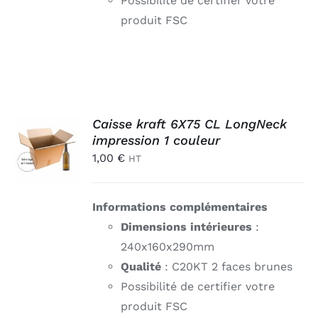
Possibilité de certifier votre
produit FSC
AJOUTER
Caisse kraft 6X75 CL LongNeck
AU
impression 1 couleur
PANIER
1,00
€
HT
/
DÉTAILS
Informations complémentaires
Dimensions intérieures
:
240x160x290mm
Qualité
: C20KT 2 faces brunes
Possibilité de certifier votre
produit FSC