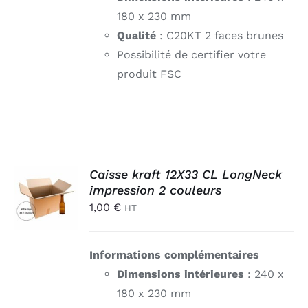
180 x 230 mm
Qualité
: C20KT 2 faces brunes
Possibilité de certifier votre
produit FSC
AJOUTER
Caisse kraft 12X33 CL LongNeck
AU
impression 2 couleurs
PANIER
1,00
€
HT
/
DÉTAILS
Informations complémentaires
Dimensions intérieures
: 240 x
180 x 230 mm