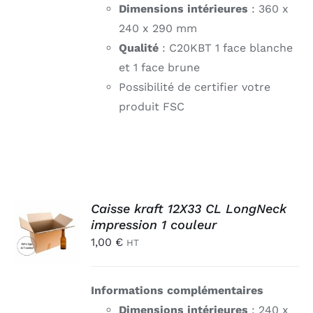
Dimensions intérieures
: 360 x
240 x 290 mm
Qualité
: C20KBT 1 face blanche
et 1 face brune
Possibilité de certifier votre
produit FSC
AJOUTER
Caisse kraft 12X33 CL LongNeck
AU
impression 1 couleur
PANIER
1,00
€
HT
/
DÉTAILS
Informations complémentaires
Dimensions intérieures
: 240 x