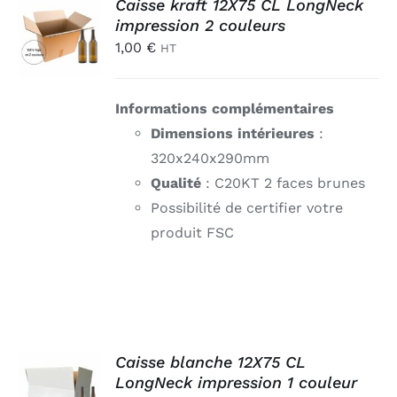
AJOUTER
Caisse kraft 12X75 CL LongNeck
AU
impression 2 couleurs
PANIER
1,00
€
HT
/
DÉTAILS
Informations complémentaires
Dimensions intérieures
:
320x240x290mm
Qualité
: C20KT 2 faces brunes
Possibilité de certifier votre
produit FSC
AJOUTER
Caisse blanche 12X75 CL
AU
LongNeck impression 1 couleur
PANIER