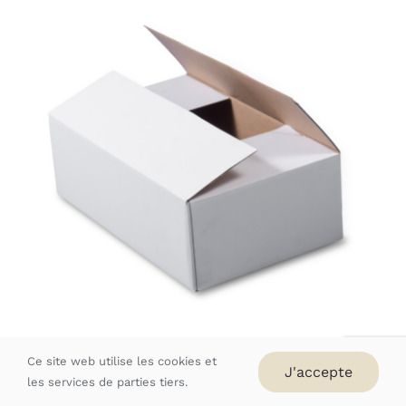
AJOUTER AU PANIER
/
DÉTAILS
Caisse américaine blanche simple
Ce site web utilise les cookies et
J'accepte
cannelure sans impression
les services de parties tiers.
1,00
€