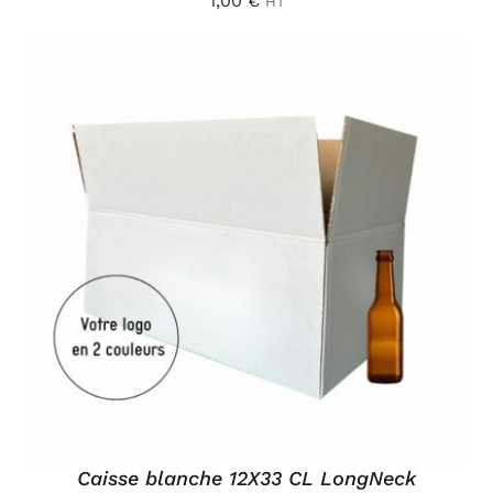
1,00
€
HT
AJOUTER AU PANIER
/
DÉTAILS
Caisse blanche 12X33 CL LongNeck