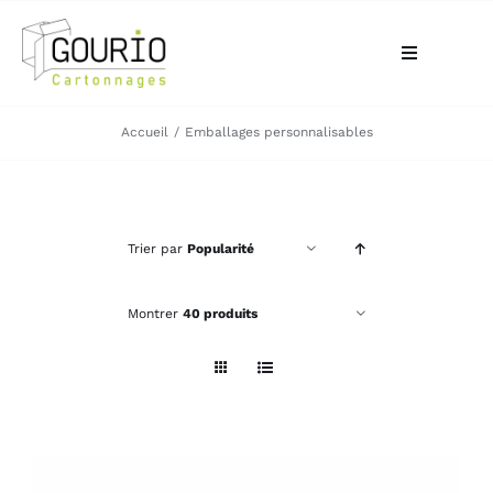
Passer
au
Toggle
contenu
Navigation
ACCUEIL
Accueil
Emballages personnalisables
QUI SOMMES-NOUS?
Trier par
Popularité
VOTRE BESOIN
Montrer
40 produits
LA BOUTIQUE
NOS RÉALISATIONS
CONTACT