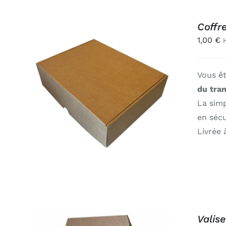
Coffr
1,00
€
Vous ê
AJOUTER AU PANIER
/
du tra
APERÇU
La sim
en sécu
Livrée 
Valise