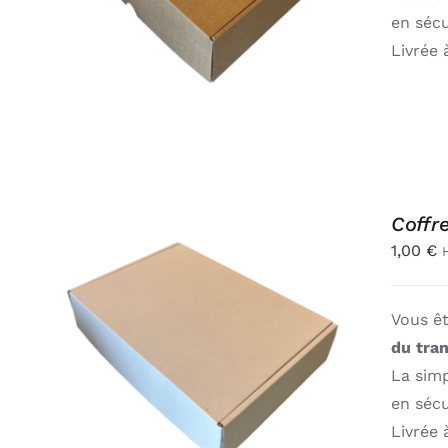
en sécu
Livrée 
Coffr
1,00
€
Vous ê
AJOUTER AU PANIER
/
du tra
APERÇU
La sim
en sécu
Livrée 