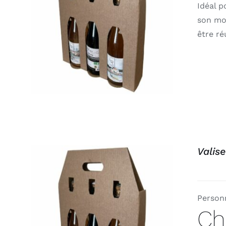
Idéal p
son mon
APERÇU
être ré
Valise
Personn
Ch
APERÇU