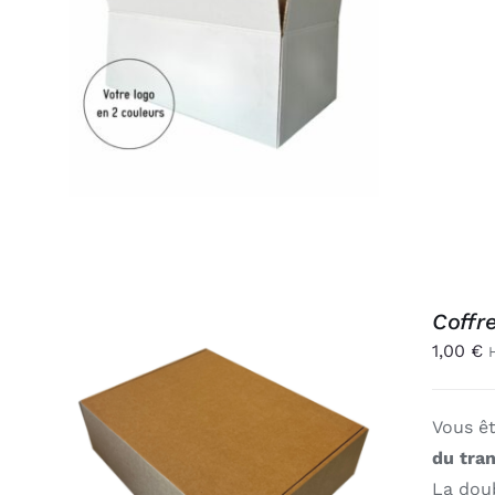
AJOUTER AU PANIER
/
APERÇU
Coffr
1,00
€
Vous ê
AJOUTER AU PANIER
/
du tra
APERÇU
La dou