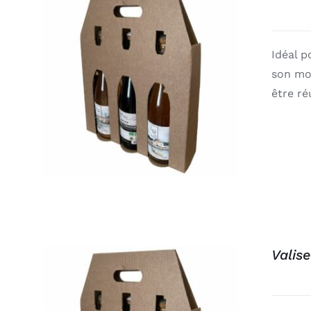
Idéal p
son mon
APERÇU
être ré
Valis