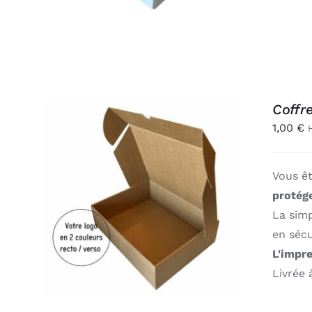
Coffr
1,00
€
Vous ê
AJOUTER AU PANIER
/
protég
APERÇU
La sim
en sécu
L'impre
Livrée 