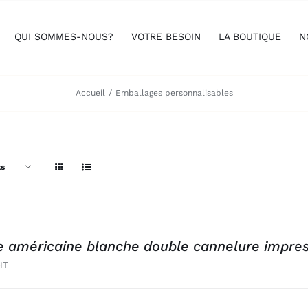
QUI SOMMES-NOUS?
VOTRE BESOIN
LA BOUTIQUE
N
Accueil
Emballages personnalisables
ts
e américaine blanche double cannelure impres
HT