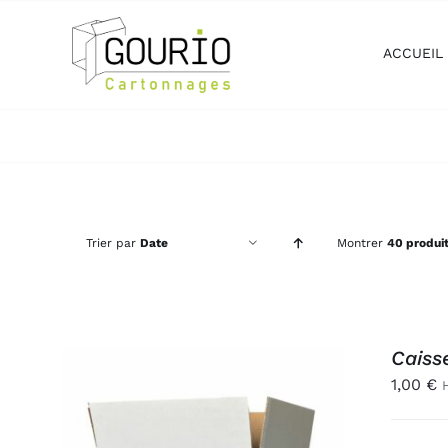
Passer
au
ACCUEIL
contenu
Trier par
Date
Montrer
40 produi
Caiss
1,00
€