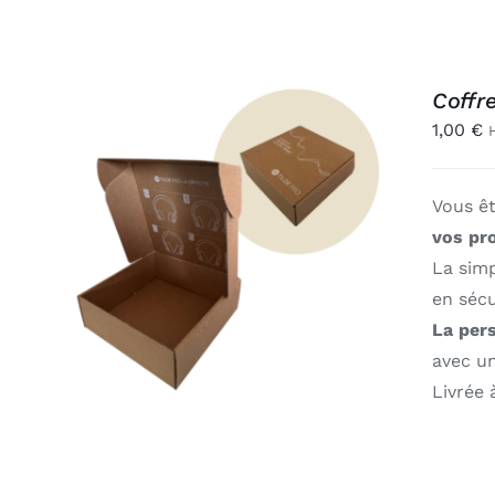
Coffr
1,00
€
Vous êt
AJOUTER AU PANIER
/
vos pr
APERÇU
La sim
en sécu
La pers
avec un
Livrée 