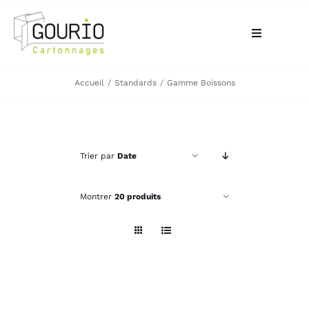
Passer
au
Toggle
contenu
Navigation
ACCUEIL
Accueil
Standards
Gamme Boissons
QUI SOMMES-NOUS?
Trier par
Date
VOTRE BESOIN
Montrer
20 produits
LA BOUTIQUE
NOS RÉALISATIONS
CONTACT