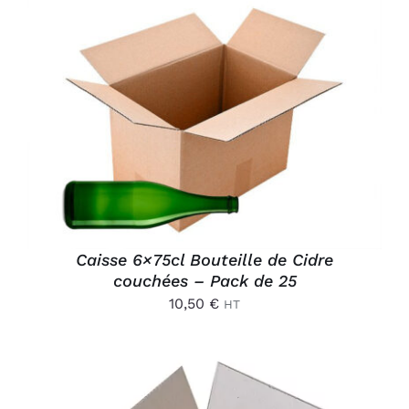
AJOUTER AU PANIER
/
DÉTAILS
Caisse 6×75cl Bouteille de Cidre
couchées – Pack de 25
10,50
€
HT