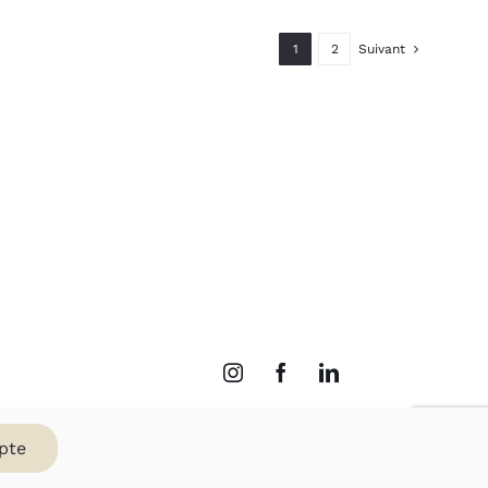
1
2
Suivant
pte