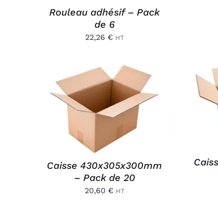
Rouleau adhésif – Pack
de 6
22,26
€
HT
AJ
AJOUTER AU PANIER
/
APERÇU
Cais
Caisse 430x305x300mm
– Pack de 20
20,60
€
HT