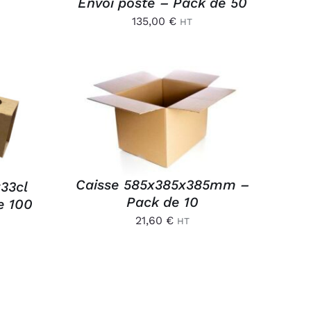
Envoi poste – Pack de 50
135,00
€
HT
AJOUTER AU PANIER
/
/
APERÇU
Caisse 585x385x385mm –
x33cl
Pack de 10
e 100
21,60
€
HT