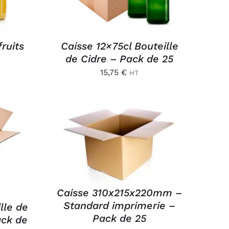
ruits
Caisse 12×75cl Bouteille
de Cidre – Pack de 25
15,75
€
HT
AJOUTER AU PANIER
/
/
APERÇU
Caisse 310x215x220mm –
Standard imprimerie –
lle de
Pack de 25
ack de