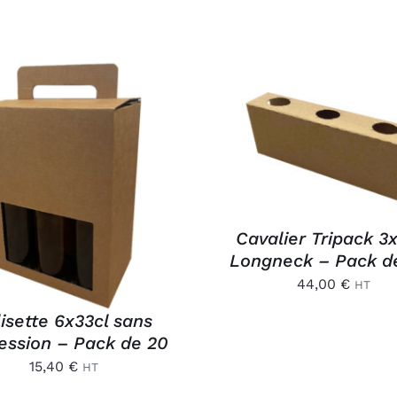
AJOUTER AU PANIER
APERÇU
OUTER AU PANIER
/
APERÇU
Cavalier Tripack 3
Longneck – Pack d
44,00
€
HT
isette 6x33cl sans
ession – Pack de 20
15,40
€
HT