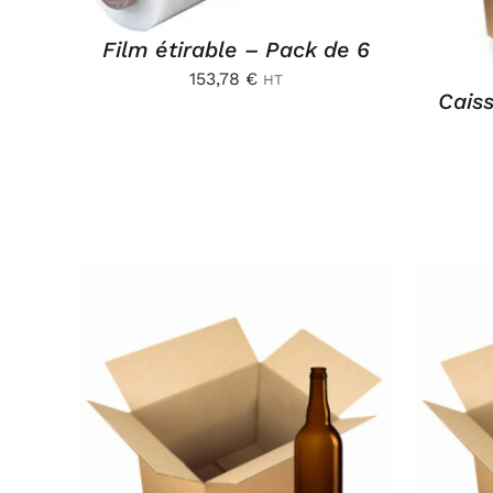
Film étirable – Pack de 6
153,78
€
HT
Caiss
AJOUTER AU PANIER
/
AJ
APERÇU