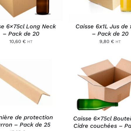
se 6×75cl Long Neck
Caisse 6x1L Jus de f
– Pack de 20
– Pack de 20
10,60
€
9,80
€
HT
HT
OUTER AU PANIER
/
AJOUTER AU PANIER
APERÇU
APERÇU
nière de protection
Caisse 6×75cl Boutei
rron – Pack de 25
Cidre couchées – P