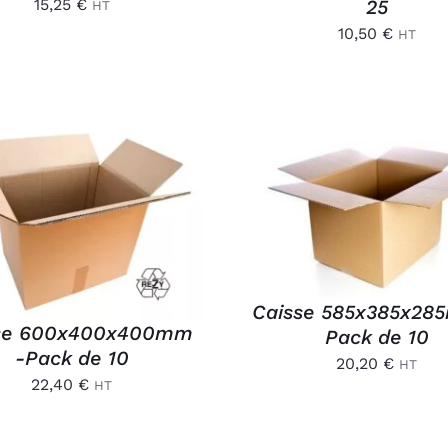
25
15,25
€
HT
10,50
€
HT
AJOUTER AU PANIER
OUTER AU PANIER
/
APERÇU
APERÇU
Caisse 585x385x28
se 600x400x400mm
Pack de 10
-Pack de 10
20,20
€
HT
22,40
€
HT