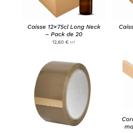
Caisse 12×75cl Long Neck
Cais
– Pack de 20
12,60
€
HT
AJ
AJOUTER AU PANIER
/
APERÇU
Cor
ma