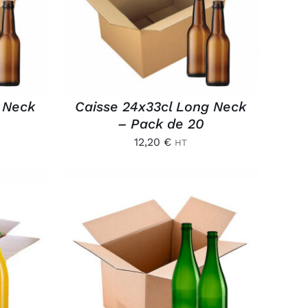
APERÇU
 Neck
Caisse 24x33cl Long Neck
– Pack de 20
12,20
€
HT
/
AJOUTER AU PANIER
/
APERÇU