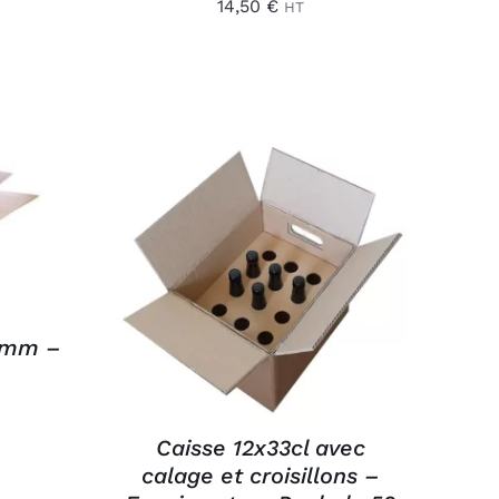
14,50
€
HT
/
AJOUTER AU PANIER
/
APERÇU
5mm –
Caisse 12x33cl avec
calage et croisillons –