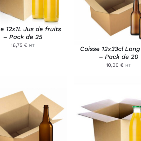
APERÇU
e 12x1L Jus de fruits
– Pack de 25
16,75
€
HT
Caisse 12x33cl Long
– Pack de 20
10,00
€
HT
OUTER AU PANIER
/
AJOUTER AU PANIER
APERÇU
APERÇU