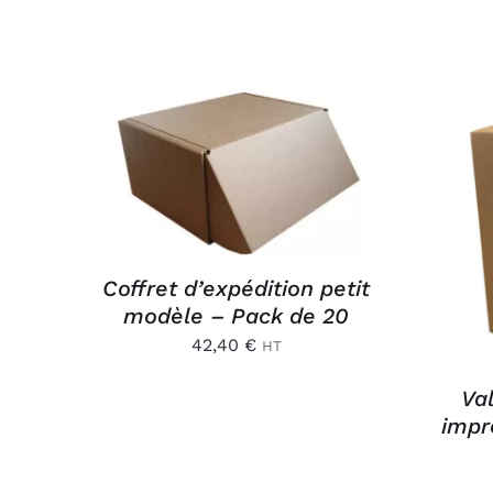
AJOUTER AU PANIER
/
APERÇU
AJ
Coffret d’expédition petit
modèle – Pack de 20
42,40
€
HT
Val
impr