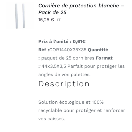
Connexion
AJOUTER
Cornière de protection blanche –
AU
Pack de 25
PANIER
15,25
€
HT
/
DÉTAILS
Prix à l’unité : 0,61€
Réf :
COR1440X35X35
Quantité
:
paquet de 25 cornières
Format
:
144x3,5X3,5
Parfait pour protéger les
angles de vos palettes.
Description
Solution écologique et 100%
recyclable pour protéger et renforcer
vos caisses.