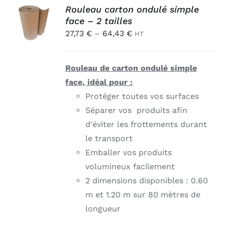
CHOIX
Rouleau carton ondulé simple
DES
face – 2 tailles
OPTIONS
27,73
€
–
64,43
€
CE
HT
/
PRODUIT
DÉTAILS
A
PLUSIEURS
Rouleau de carton ondulé simple
VARIATIONS.
LES
face, idéal pour :
OPTIONS
Protéger toutes vos surfaces
PEUVENT
Séparer vos produits afin
ÊTRE
CHOISIES
d'éviter les frottements durant
SUR
le transport
LA
PAGE
Emballer vos produits
DU
volumineux facilement
PRODUIT
2 dimensions disponibles : 0.60
m et 1.20 m sur 80 mètres de
longueur