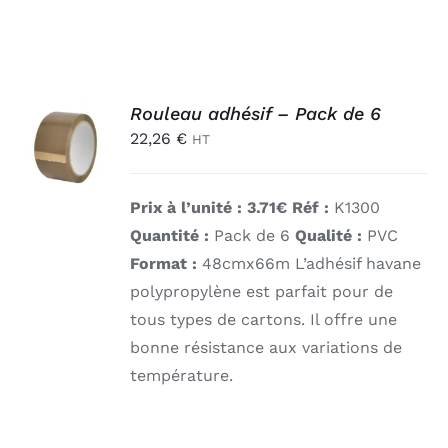
AJOUTER
Rouleau adhésif – Pack de 6
AU
22,26
€
HT
PANIER
/
DÉTAILS
Prix à l’unité : 3.71€ Réf :
K1300
Quantité :
Pack de 6
Qualité :
PVC
Format :
48cmx66m
L’adhésif havane
polypropylène est parfait pour de
tous types de cartons. Il offre une
bonne résistance aux variations de
température.