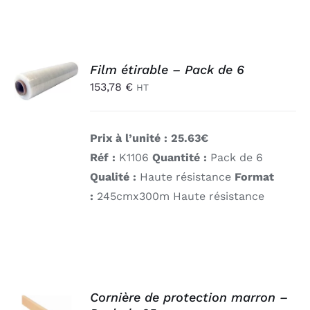
AJOUTER
Film étirable – Pack de 6
AU
PANIER
153,78
€
HT
/
DÉTAILS
Prix à l’unité : 25.63€
Réf :
K1106
Quantité :
Pack de 6
Qualité :
Haute résistance
Format
:
245cmx300m
Haute résistance
AJOUTER
Cornière de protection marron –
AU