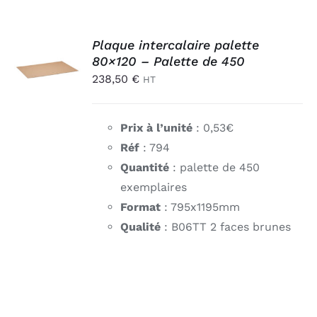
AJOUTER
Plaque intercalaire palette
AU
80×120 – Palette de 450
PANIER
238,50
€
HT
/
DÉTAILS
Prix à l’unité
: 0,53€
Réf
: 794
Quantité
: palette de 450
exemplaires
Format
: 795x1195mm
Qualité
: B06TT 2 faces brunes