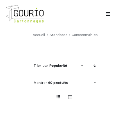
Passer
au
Toggle
contenu
Navigation
ACCUEIL
Accueil
Standards
Consommables
QUI SOMMES-NOUS?
Trier par
Popularité
VOTRE BESOIN
Montrer
60 produits
LA BOUTIQUE
NOS RÉALISATIONS
CONTACT