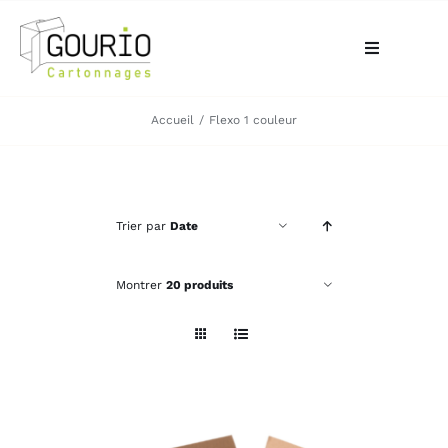
Passer
au
Toggle
contenu
Navigation
ACCUEIL
Accueil
Flexo 1 couleur
QUI SOMMES-NOUS?
Trier par
Date
VOTRE BESOIN
Montrer
20 produits
LA BOUTIQUE
NOS RÉALISATIONS
CONTACT