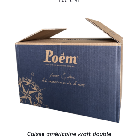
1,00
€
HT
AJOUTER AU PANIER
/
DÉTAILS
Caisse américaine kraft double