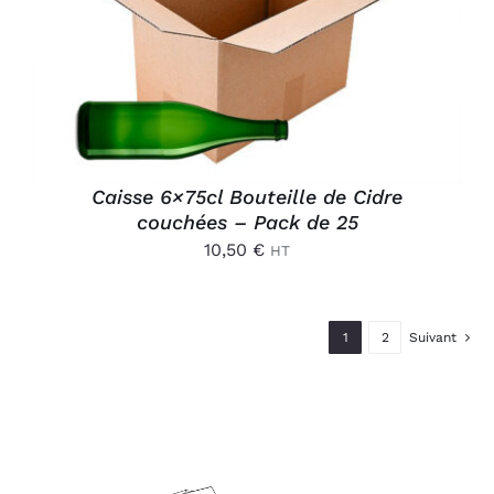
AJOUTER AU PANIER
/
DÉTAILS
Caisse 6×75cl Bouteille de Cidre
couchées – Pack de 25
10,50
€
HT
1
2
Suivant