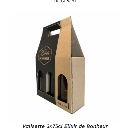
19,40
€
HT
AJOUTER AU PANIER
/
DÉTAILS
Valisette 3x75cl Elixir de Bonheur