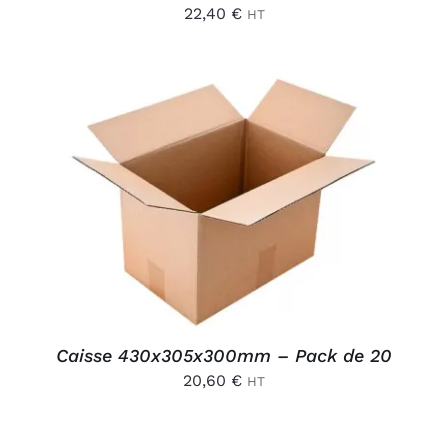
22,40
€
HT
AJOUTER AU PANIER
/
DÉTAILS
Caisse 430x305x300mm – Pack de 20
20,60
€
HT