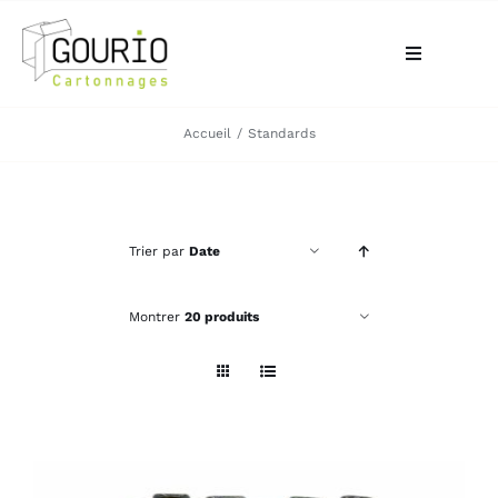
Passer
au
Toggle
contenu
Navigation
ACCUEIL
Accueil
Standards
QUI SOMMES-NOUS?
Trier par
Date
VOTRE BESOIN
Montrer
20 produits
LA BOUTIQUE
NOS RÉALISATIONS
CONTACT