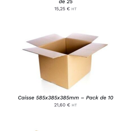
de 25
15,25
€
HT
AJOUTER AU PANIER
/
DÉTAILS
Caisse 585x385x385mm – Pack de 10
21,60
€
HT