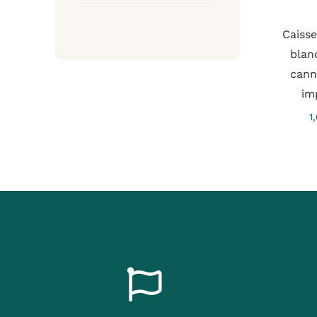
Caiss
blan
cann
im
1