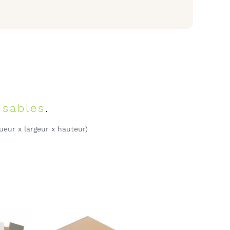
isables
.
gueur x largeur x hauteur)