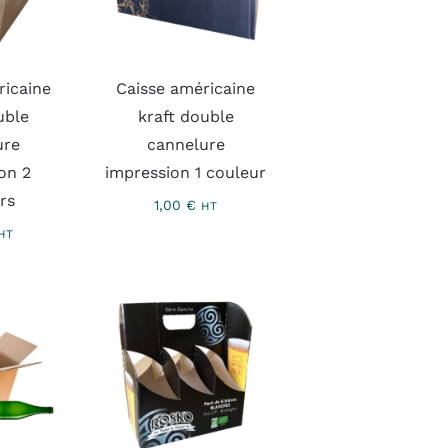
ricaine
Caisse américaine
uble
kraft double
ure
cannelure
on 2
impression 1 couleur
rs
1,00
€
HT
HT