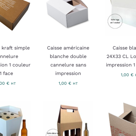
 kraft simple
Caisse américaine
Caisse bl
nnelure
blanche double
24X33 CL L
ion 1 couleur
cannelure sans
impression 1
1 face
impression
1,00
€
,00
€
1,00
€
HT
HT