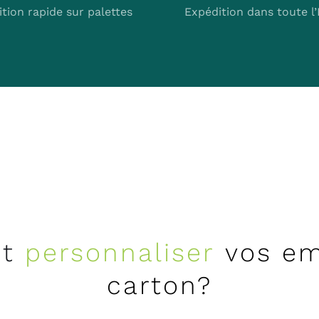
tion rapide sur palettes
Expédition dans toute l
nt
personnaliser
vos em
carton?