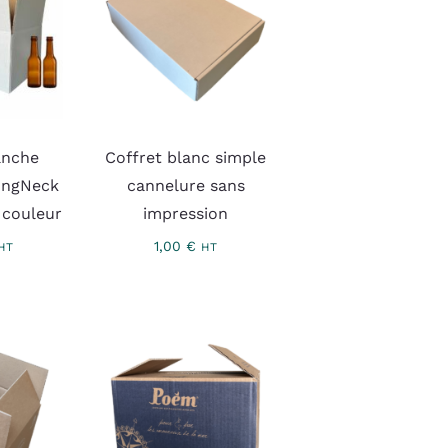
anche
Coffret blanc simple
ongNeck
cannelure sans
 couleur
impression
1,00
€
HT
HT