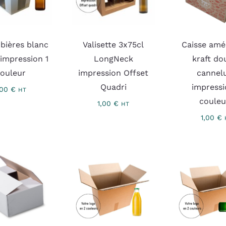
 bières blanc
Valisette 3x75cl
Caisse amé
 impression 1
LongNeck
kraft do
ouleur
impression Offset
cannel
Quadri
impressi
,00
€
HT
couleu
1,00
€
HT
1,00
€