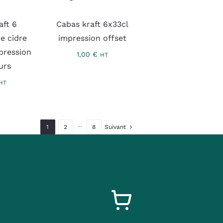
aft 6
Cabas kraft 6x33cl
de cidre
impression offset
pression
1,00
€
HT
urs
HT
1
2
···
8
Suivant