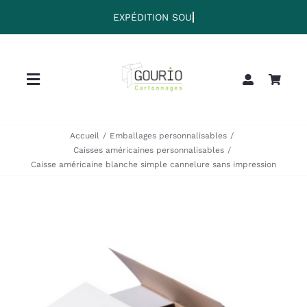
Passer
au
contenu
Toggle
Navigation
Home
Accueil
Emballages personnalisables
Caisses américaines personnalisables
Caisse américaine blanche simple cannelure sans impression
Collection
Clearance
Sale
Blog