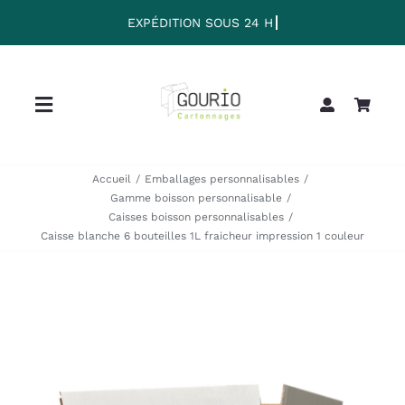
Passer
au
contenu
Toggle
Navigation
Home
Accueil
Emballages personnalisables
Gamme boisson personnalisable
Caisses boisson personnalisables
Collection
Caisse blanche 6 bouteilles 1L fraicheur impression 1 couleur
Clearance
Sale
Blog