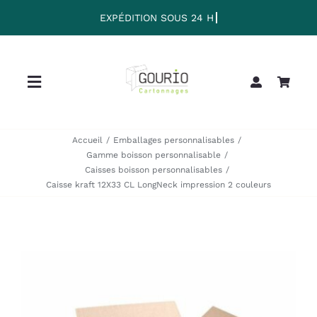
Passer
au
contenu
Toggle
Navigation
Home
Accueil
Emballages personnalisables
Gamme boisson personnalisable
Caisses boisson personnalisables
Collection
Caisse kraft 12X33 CL LongNeck impression 2 couleurs
Clearance
Sale
Blog