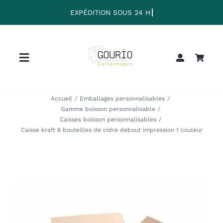
Passer
au
contenu
Toggle
Navigation
Home
Accueil
Emballages personnalisables
Gamme boisson personnalisable
Caisses boisson personnalisables
Collection
Caisse kraft 6 bouteilles de cidre debout impression 1 couleur
Clearance
Sale
Blog