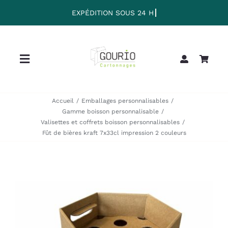
Passer
au
contenu
Toggle
Navigation
Home
Accueil
Emballages personnalisables
Gamme boisson personnalisable
Valisettes et coffrets boisson personnalisables
Collection
Fût de bières kraft 7x33cl impression 2 couleurs
Clearance
Sale
Blog