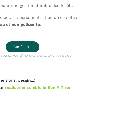
, pour une gestion durable des forêts.
ée pour la personnalisation de ce coffret
eau et non polluante
.
Configurer
nseigner vos dimensions et obtenir votre prix
sions, design,..)
our
réaliser ensemble le Bon A Tirer
!