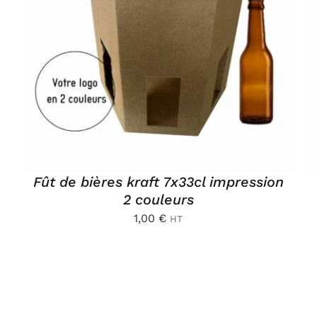
AJOUTER AU PANIER
/
APERÇU
Fût de bières kraft 7x33cl impression
2 couleurs
1,00
€
HT