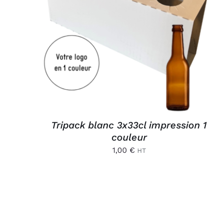
AJOUTER AU PANIER
/
APERÇU
Tripack blanc 3x33cl impression 1
couleur
1,00
€
HT