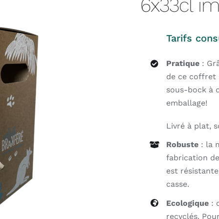
6x33cl im
Tarifs cons
Pratique
: Gr
de ce coffret 
sous-bock à d
emballage!
Livré à plat, 
Robuste
: la 
fabrication d
est résistant
casse.
Ecologique
: 
recyclés. Pou