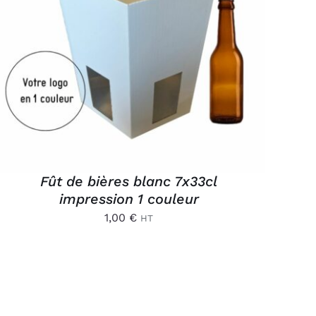
AJOUTER AU PANIER
/
APERÇU
Fût de bières blanc 7x33cl
impression 1 couleur
1,00
€
HT