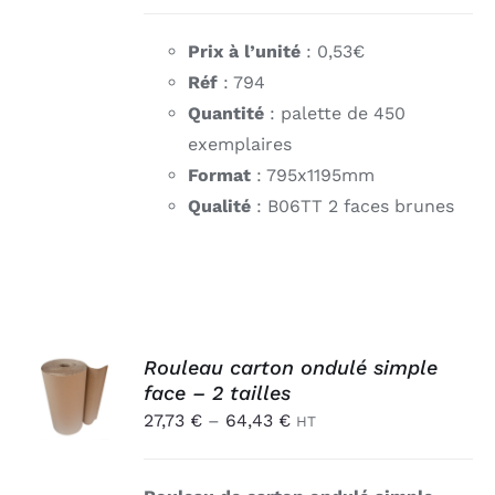
DÉTAILS
Prix à l’unité
: 0,53€
Réf
: 794
Quantité
: palette de 450
exemplaires
Format
: 795x1195mm
Qualité
: B06TT 2 faces brunes
CHOIX
Rouleau carton ondulé simple
DES
face – 2 tailles
OPTIONS
27,73
€
–
64,43
€
CE
HT
/
PRODUIT
DÉTAILS
A
PLUSIEURS