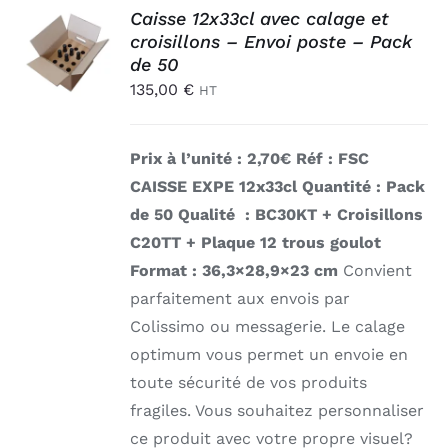
AJOUTER
Connexion
Caisse 12x33cl avec calage et
AU
croisillons – Envoi poste – Pack
PANIER
de 50
/
135,00
€
HT
DÉTAILS
Prix à l’unité : 2,70€ Réf : FSC
CAISSE EXPE 12x33cl
Quantité : Pack
de 50 Qualité : BC30KT + Croisillons
C20TT + Plaque 12 trous goulot
Format : 36,3×28,9×23 cm
Convient
parfaitement aux envois par
Colissimo ou messagerie. Le calage
optimum vous permet un envoie en
toute sécurité de vos produits
fragiles. Vous souhaitez personnaliser
ce produit avec votre propre visuel?