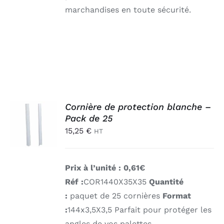
marchandises en toute sécurité.
AJOUTER
Cornière de protection blanche –
AU
Pack de 25
PANIER
15,25
€
HT
/
DÉTAILS
Prix à l’unité : 0,61€
Réf :
COR1440X35X35
Quantité
:
paquet de 25 cornières
Format
:
144x3,5X3,5
Parfait pour protéger les
angles de vos palettes.