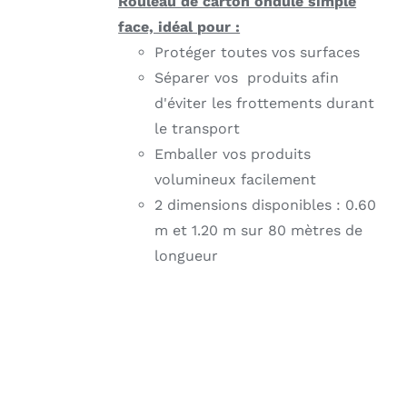
Rouleau de carton ondulé simple
VARIATIONS.
LES
face, idéal pour :
OPTIONS
Protéger toutes vos surfaces
PEUVENT
Séparer vos produits afin
ÊTRE
CHOISIES
d'éviter les frottements durant
SUR
le transport
LA
PAGE
Emballer vos produits
DU
volumineux facilement
PRODUIT
2 dimensions disponibles : 0.60
m et 1.20 m sur 80 mètres de
longueur