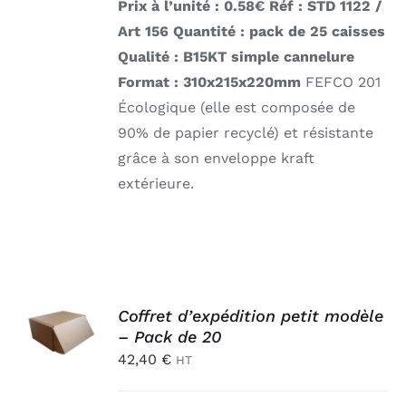
Prix à l’unité : 0.58€ Réf : STD 1122 /
Art 156
Quantité : pack de 25 caisses
Qualité : B15KT simple cannelure
Format : 310x215x220mm
FEFCO 201
Écologique (elle est composée de
90% de papier recyclé) et résistante
grâce à son enveloppe kraft
extérieure.
AJOUTER
Coffret d’expédition petit modèle
AU
– Pack de 20
PANIER
/
42,40
€
HT
DÉTAILS