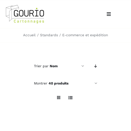
Passer
au
Toggle
contenu
Navigation
ACCUEIL
Accueil
Standards
E-commerce et expédition
QUI SOMMES-NOUS?
Trier par
Nom
VOTRE BESOIN
Montrer
40 produits
LA BOUTIQUE
NOS RÉALISATIONS
CONTACT