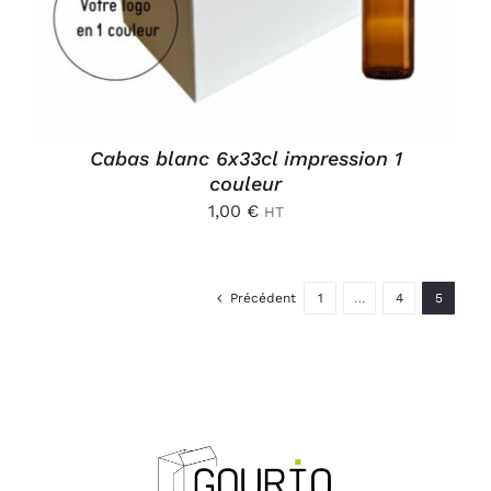
Cabas blanc 6x33cl impression 1
couleur
1,00
€
HT
Précédent
1
…
4
5