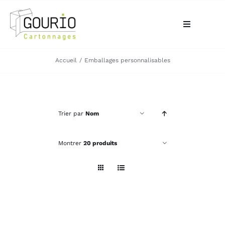
Passer
au
Toggle
contenu
Navigation
ACCUEIL
Accueil
Emballages personnalisables
QUI SOMMES-NOUS?
Trier par
Nom
VOTRE BESOIN
Montrer
20 produits
LA BOUTIQUE
NOS RÉALISATIONS
CONTACT