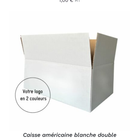
1,00
€
HT
AJOUTER AU PANIER
/
DÉTAILS
Caisse américaine blanche double