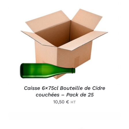
AJOUTER AU PANIER
/
DÉTAILS
Caisse 6×75cl Bouteille de Cidre
couchées – Pack de 25
10,50
€
HT