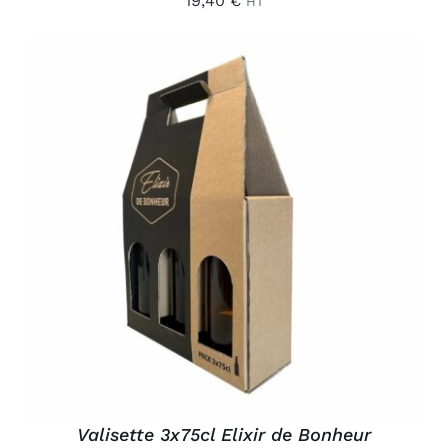
19,40
€
HT
AJOUTER AU PANIER
/
DÉTAILS
Valisette 3x75cl Elixir de Bonheur