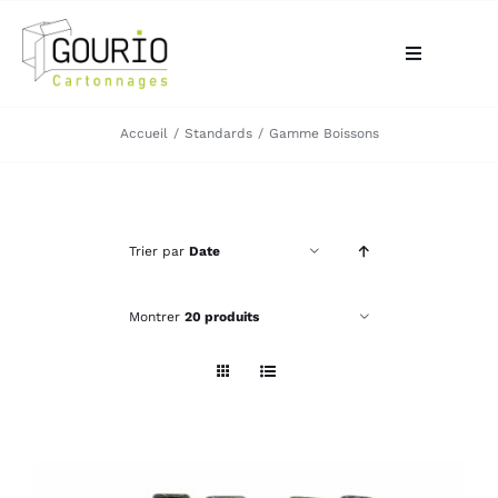
Passer
au
Toggle
contenu
Navigation
ACCUEIL
Accueil
Standards
Gamme Boissons
QUI SOMMES-NOUS?
Trier par
Date
VOTRE BESOIN
Montrer
20 produits
LA BOUTIQUE
NOS RÉALISATIONS
CONTACT