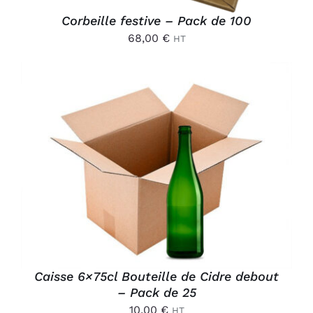
Corbeille festive – Pack de 100
68,00
€
HT
AJOUTER AU PANIER
/
DÉTAILS
Caisse 6×75cl Bouteille de Cidre debout
– Pack de 25
10,00
€
HT