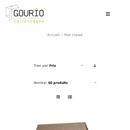
Passer
au
Toggle
contenu
Navigation
ACCUEIL
Accueil
Non classé
QUI SOMMES-NOUS?
Trier par
Prix
VOTRE BESOIN
Montrer
60 produits
LA BOUTIQUE
NOS RÉALISATIONS
CONTACT