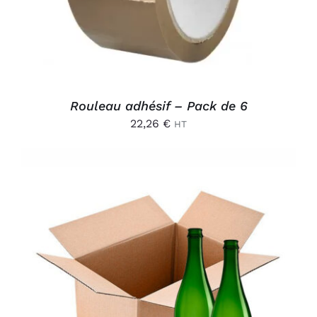
Rouleau adhésif – Pack de 6
22,26
€
HT
AJOUTER AU PANIER
/
DÉTAILS