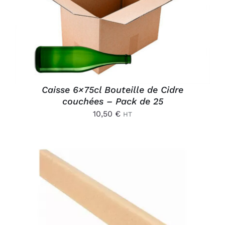
AJOUTER AU PANIER
/
DÉTAILS
Caisse 6×75cl Bouteille de Cidre
couchées – Pack de 25
10,50
€
HT
AJOUTER AU PANIER
/
DÉTAILS