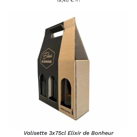
19,40
€
HT
AJOUTER AU PANIER
/
DÉTAILS
Valisette 3x75cl Elixir de Bonheur