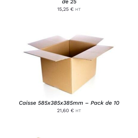
de 25
15,25
€
HT
AJOUTER AU PANIER
/
DÉTAILS
Caisse 585x385x385mm – Pack de 10
21,60
€
HT