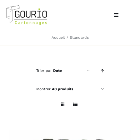
Passer
au
Toggle
contenu
Navigation
ACCUEIL
Accueil
Standards
QUI SOMMES-NOUS?
Trier par
Date
VOTRE BESOIN
Montrer
40 produits
LA BOUTIQUE
NOS RÉALISATIONS
CONTACT