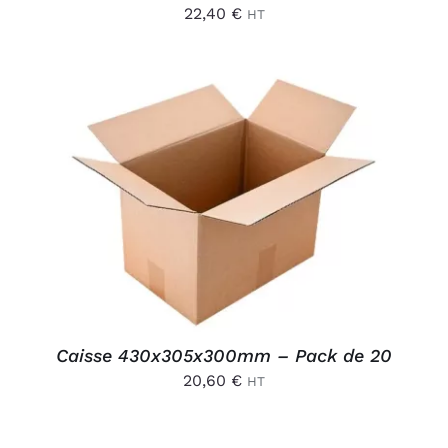
22,40
€
HT
AJOUTER AU PANIER
/
DÉTAILS
Caisse 430x305x300mm – Pack de 20
20,60
€
HT