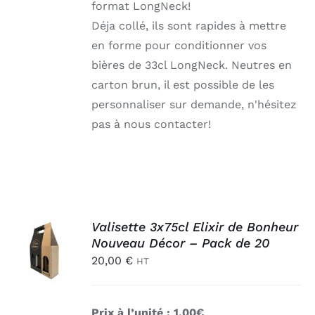
format LongNeck!
Déja collé, ils sont rapides à mettre
en forme pour conditionner vos
bières de 33cl LongNeck. Neutres en
carton brun, il est possible de les
personnaliser sur demande, n'hésitez
pas à nous contacter!
AJOUTER
Valisette 3x75cl Elixir de Bonheur
AU
Nouveau Décor – Pack de 20
PANIER
20,00
€
HT
/
DÉTAILS
Prix à l’unité : 1,00€