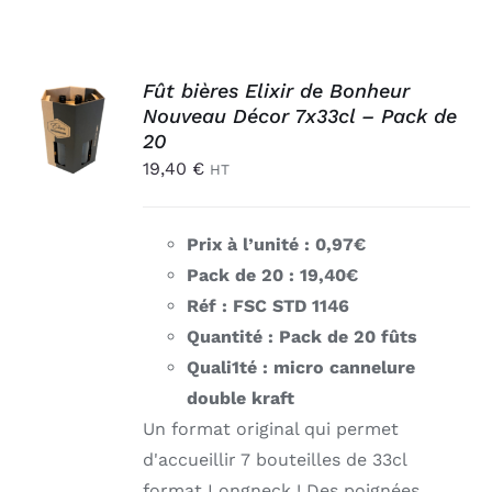
AJOUTER
Fût bières Elixir de Bonheur
AU
Nouveau Décor 7x33cl – Pack de
PANIER
20
/
19,40
€
HT
DÉTAILS
Prix à l’unité : 0,97€
Pack de 20 : 19,40€
Réf : FSC STD 1146
Quantité : Pack de 20 fûts
Quali1té : micro cannelure
double kraft
Un format original qui permet
d'accueillir 7 bouteilles de 33cl
format Longneck ! Des poignées