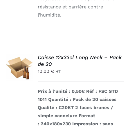
résistance et barrière contre
l’humidité.
AJOUTER
Caisse 12x33cl Long Neck – Pack
AU
de 20
PANIER
10,00
€
HT
/
DÉTAILS
Prix à l’unité : 0,50€
Réf : FSC STD
1011
Quantité : Pack de 20 caisses
Qualité : C20KT 2 faces brunes /
simple cannelure
Format
: 240x180x230
Impression : sans