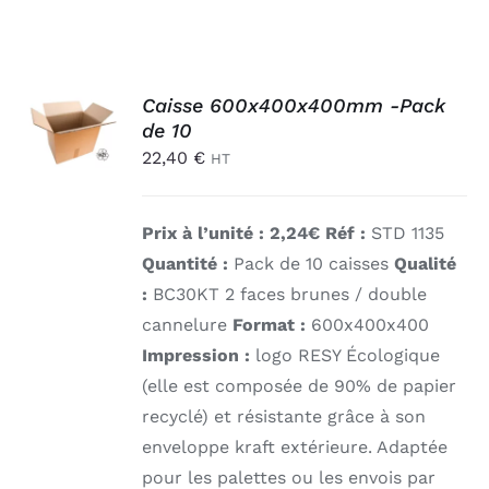
AJOUTER
Caisse 600x400x400mm -Pack
AU
de 10
PANIER
22,40
€
/
HT
DÉTAILS
Prix à l’unité : 2,24€ Réf :
STD 1135
Quantité :
Pack de 10 caisses
Qualité
:
BC30KT 2 faces brunes / double
cannelure
Format :
600x400x400
Impression :
logo RESY Écologique
(elle est composée de 90% de papier
recyclé) et résistante grâce à son
enveloppe kraft extérieure. Adaptée
pour les palettes ou les envois par