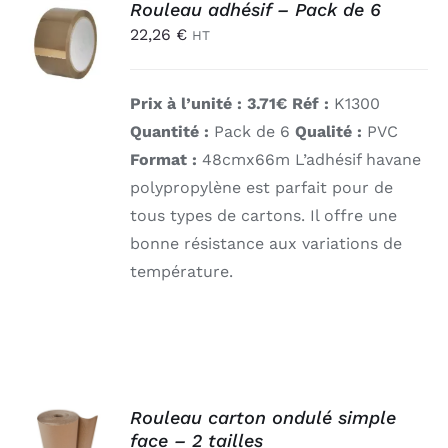
AJOUTER
Rouleau adhésif – Pack de 6
AU
22,26
€
HT
PANIER
/
DÉTAILS
Prix à l’unité : 3.71€ Réf :
K1300
Quantité :
Pack de 6
Qualité :
PVC
Format :
48cmx66m
L’adhésif havane
polypropylène est parfait pour de
tous types de cartons. Il offre une
bonne résistance aux variations de
température.
CHOIX
Rouleau carton ondulé simple
DES
face – 2 tailles
OPTIONS