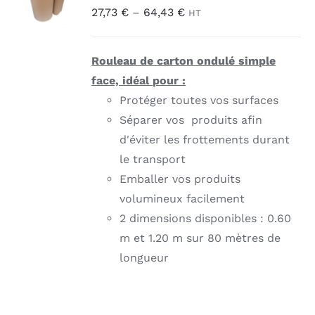
27,73
€
–
64,43
€
CE
HT
/
PRODUIT
DÉTAILS
A
PLUSIEURS
Rouleau de carton ondulé simple
VARIATIONS.
LES
face, idéal pour :
OPTIONS
Protéger toutes vos surfaces
PEUVENT
Séparer vos produits afin
ÊTRE
CHOISIES
d'éviter les frottements durant
SUR
le transport
LA
PAGE
Emballer vos produits
DU
volumineux facilement
PRODUIT
2 dimensions disponibles : 0.60
m et 1.20 m sur 80 mètres de
longueur