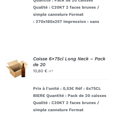
Quantité : Pack de 20 caisses
Qualité : C20KT 2 faces brunes /
simple cannelure
Format
: 270x180x257
Impression : sans
AJOUTER
Caisse 6×75cl Long Neck – Pack
AU
de 20
PANIER
10,60
€
HT
/
DÉTAILS
Prix à l’unité : 0,53€
Réf : 6x75CL
BIERE
Quantité : Pack de 20 caisses
Qualité : C20KT 2 faces brunes /
simple cannelure
Format