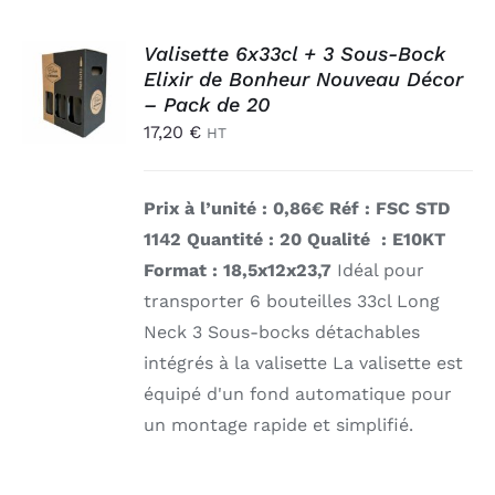
AJOUTER
Valisette 6x33cl + 3 Sous-Bock
AU
Elixir de Bonheur Nouveau Décor
PANIER
– Pack de 20
/
17,20
€
HT
DÉTAILS
Prix à l’unité : 0,86€
Réf : FSC STD
1142
Quantité : 20
Qualité : E10KT
Format : 18,5x12x23,7
Idéal pour
transporter 6 bouteilles 33cl Long
Neck 3 Sous-bocks détachables
intégrés à la valisette La valisette est
équipé d'un fond automatique pour
un montage rapide et simplifié.