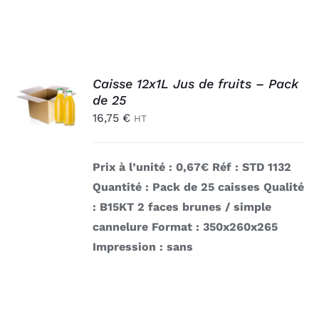
AJOUTER
Caisse 12x1L Jus de fruits – Pack
AU
de 25
PANIER
16,75
€
/
HT
DÉTAILS
Prix à l’unité : 0,67€
Réf : STD 1132
Quantité : Pack de 25 caisses
Qualité
: B15KT 2 faces brunes / simple
cannelure
Format : 350x260x265
Impression : sans