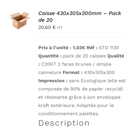
AJOUTER
Caisse 430x305x300mm – Pack
AU
de 20
PANIER
20,60
€
/
HT
DÉTAILS
Prix à l’unité : 1,03€ Réf :
STD 1130
Quantité :
pack de 20 caisses
Qualité
:
C20KT 2 faces brunes / simple
cannelure
Format :
430x305x300
Impression :
sans Écologique (elle est
composée de 90% de papier recyclé)
et résistante grâce à son enveloppe
kraft extérieure. Adaptée pour le
conditionnement palettes.
Description