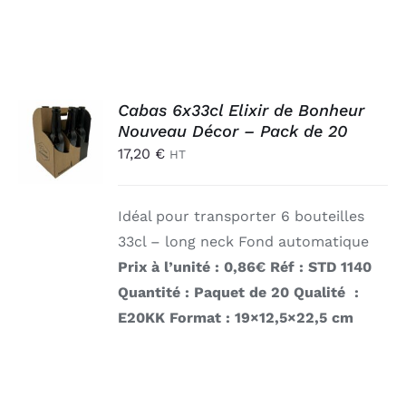
AJOUTER
Cabas 6x33cl Elixir de Bonheur
AU
Nouveau Décor – Pack de 20
PANIER
17,20
€
HT
/
DÉTAILS
Idéal pour transporter 6 bouteilles
33cl – long neck Fond automatique
Prix à l’unité : 0,86€ Réf : STD 1140
Quantité : Paquet de 20 Qualité :
E20KK
Format : 19×12,5×22,5 cm