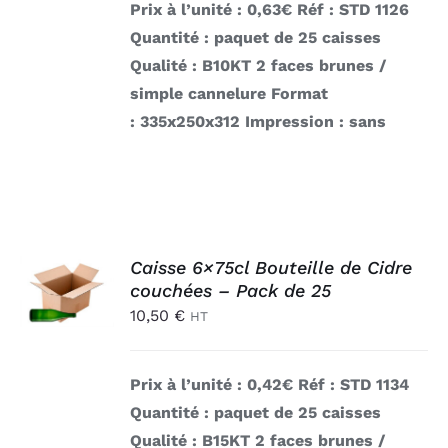
Prix à l’unité : 0,63€
Réf : STD 1126
Quantité : paquet de 25 caisses
Qualité : B10KT 2 faces brunes /
simple cannelure
Format
: 335x250x312
Impression : sans
AJOUTER
Caisse 6×75cl Bouteille de Cidre
AU
couchées – Pack de 25
PANIER
10,50
€
/
HT
DÉTAILS
Prix à l’unité : 0,42€
Réf : STD 1134
Quantité : paquet de 25 caisses
Qualité : B15KT 2 faces brunes /