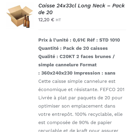
Connexion
AJOUTER
Caisse 24x33cl Long Neck – Pack
AU
de 20
PANIER
12,20
€
HT
/
DÉTAILS
Prix à l’unité : 0,61€
Réf : STD 1010
Quantité : Pack de 20 caisses
Qualité : C20KT 2 faces brunes /
simple cannelure
Format
: 360x240x230
Impression : sans
Cette caisse simple cannelure est
économique et résistante. FEFCO 201
Livrée à plat par paquets de 20 pour
optimiser son emplacement dans
votre entrepôt. 100% recyclable, elle
est composée de 90% de papier
recyclable et de kraft pour assurer