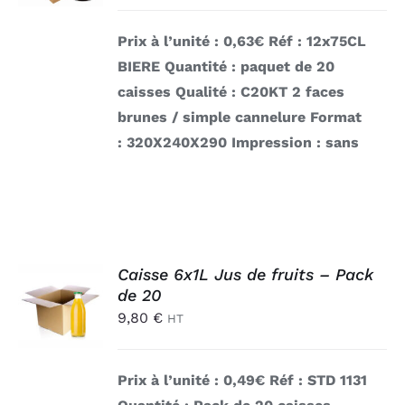
DÉTAILS
Prix à l’unité : 0,63€
Réf : 12x75CL
BIERE
Quantité : paquet de 20
caisses
Qualité : C20KT 2 faces
brunes / simple cannelure
Format
: 320X240X290
Impression : sans
AJOUTER
Caisse 6x1L Jus de fruits – Pack
AU
de 20
PANIER
9,80
€
HT
/
DÉTAILS
Prix à l’unité : 0,49€
Réf : STD 1131