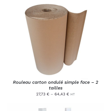
CE
CHOIX DES OPTIONS
/
PRODUIT
DÉTAILS
A
PLUSIEURS
VARIATIONS.
LES
OPTIONS
PEUVENT
ÊTRE
CHOISIES
Rouleau carton ondulé simple face – 2
SUR
tailles
LA
PAGE
27,73
€
–
64,43
€
HT
DU
PRODUIT