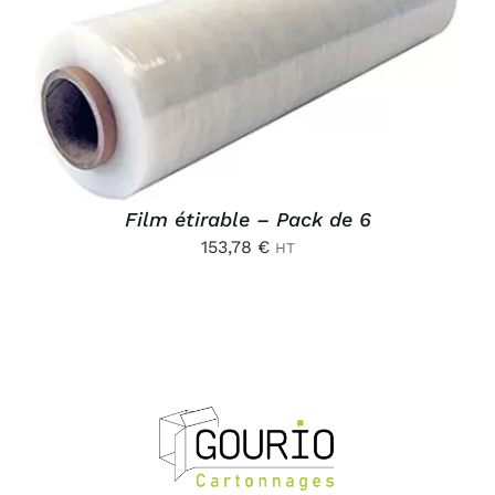
AJOUTER AU PANIER
/
DÉTAILS
Film étirable – Pack de 6
153,78
€
HT