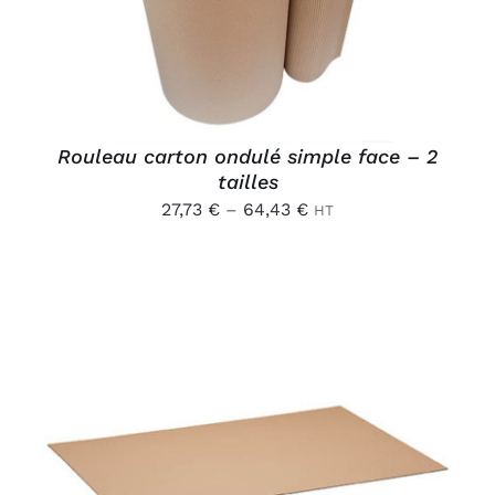
PLUSIEURS
VARIATIONS.
LES
OPTIONS
PEUVENT
ÊTRE
CHOISIES
Rouleau carton ondulé simple face – 2
SUR
tailles
LA
PAGE
27,73
€
–
64,43
€
HT
DU
PRODUIT
AJOUTER AU PANIER
/
DÉTAILS