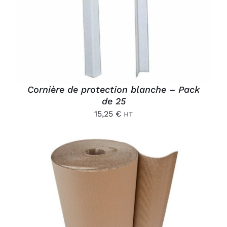
Cornière de protection blanche – Pack
de 25
15,25
€
HT
CE
CHOIX DES OPTIONS
/
PRODUIT
DÉTAILS
A