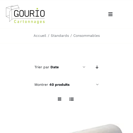
Passer
au
Toggle
contenu
Navigation
ACCUEIL
Accueil
Standards
Consommables
QUI SOMMES-NOUS?
Trier par
Date
VOTRE BESOIN
Montrer
40 produits
LA BOUTIQUE
NOS RÉALISATIONS
CONTACT