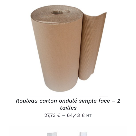
CE
CHOIX DES OPTIONS
/
PRODUIT
DÉTAILS
A
PLUSIEURS
VARIATIONS.
LES
OPTIONS
PEUVENT
ÊTRE
CHOISIES
Rouleau carton ondulé simple face – 2
SUR
tailles
LA
PAGE
27,73
€
–
64,43
€
HT
DU
PRODUIT