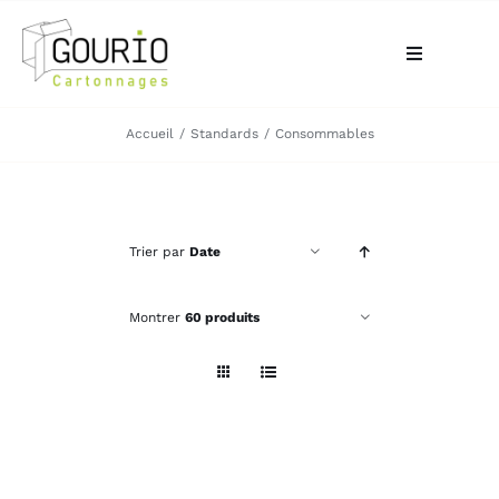
Passer
au
Toggle
contenu
Navigation
ACCUEIL
Accueil
Standards
Consommables
QUI SOMMES-NOUS?
Trier par
Date
VOTRE BESOIN
Montrer
60 produits
LA BOUTIQUE
NOS RÉALISATIONS
CONTACT