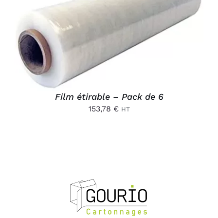
AJOUTER AU PANIER
/
DÉTAILS
Film étirable – Pack de 6
153,78
€
HT