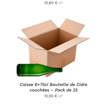
10,60
€
HT
AJOUTER AU PANIER
/
DÉTAILS
Caisse 6×75cl Bouteille de Cidre
couchées – Pack de 25
10,50
€
HT