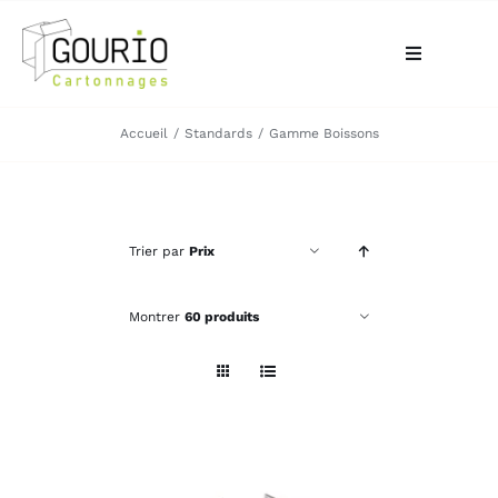
Passer
au
Toggle
contenu
Navigation
ACCUEIL
Accueil
Standards
Gamme Boissons
QUI SOMMES-NOUS?
Trier par
Prix
VOTRE BESOIN
Montrer
60 produits
LA BOUTIQUE
NOS RÉALISATIONS
CONTACT