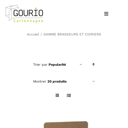
Passer
au
Toggle
contenu
Navigation
ACCUEIL
Accueil
GAMME BRASSEURS ET CIDRIERS
QUI SOMMES-NOUS?
Trier par
Popularité
VOTRE BESOIN
Montrer
20 produits
LA BOUTIQUE
NOS RÉALISATIONS
CONTACT