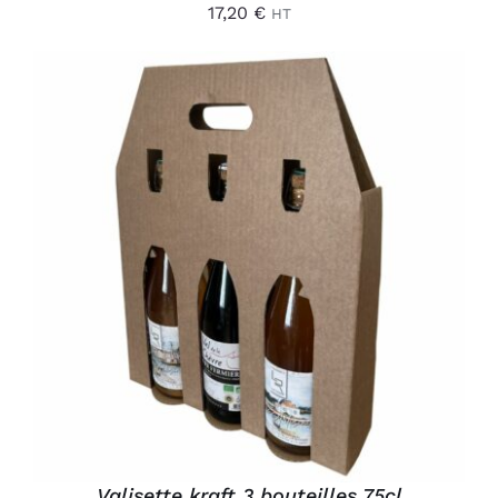
17,20
€
HT
DÉTAILS
Valisette kraft 3 bouteilles 75cl