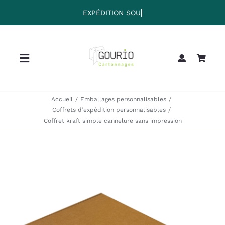
Passer
au
contenu
Toggle
Navigation
Home
Accueil
Emballages personnalisables
Coffrets d’expédition personnalisables
Coffret kraft simple cannelure sans impression
Collection
Clearance
Sale
Blog