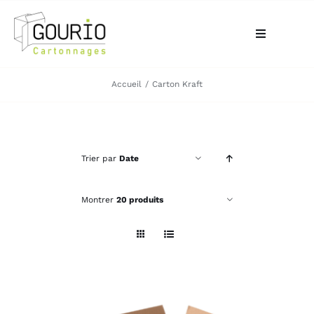
Passer
au
Toggle
contenu
Navigation
ACCUEIL
Accueil
Carton Kraft
QUI SOMMES-NOUS?
Trier par
Date
VOTRE BESOIN
Montrer
20 produits
LA BOUTIQUE
NOS RÉALISATIONS
CONTACT