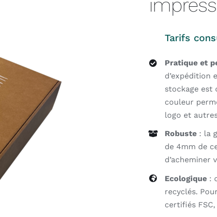
impressi
Tarifs cons
Pratique et p
d’expédition e
stockage est 
couleur perme
logo et autre
Robuste
: la 
de 4mm de ce
d’acheminer v
Ecologique
: 
recyclés. Pou
certifiés FSC