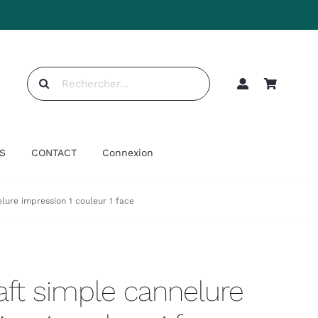
Rechercher:
S
CONTACT
Connexion
elure impression 1 couleur 1 face
raft simple cannelure