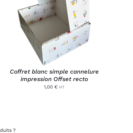
AJOUTER AU PANIER
/
APERÇU
Coffret blanc simple cannelure
impression Offset recto
1,00
€
HT
duits ?