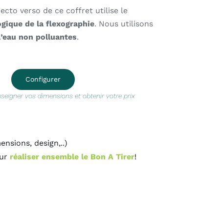
ecto verso de ce coffret utilise le
gique de la flexographie
. Nous utilisons
l’eau non polluantes
.
Configurer
nseigner vos dimensions et obtenir votre prix
sions, design,..)
our
réaliser ensemble le Bon A Tirer
!