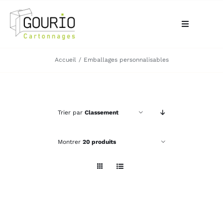
Passer
au
Toggle
contenu
Navigation
ACCUEIL
Accueil
Emballages personnalisables
QUI SOMMES-NOUS?
Trier par
Classement
VOTRE BESOIN
Montrer
20 produits
LA BOUTIQUE
NOS RÉALISATIONS
CONTACT