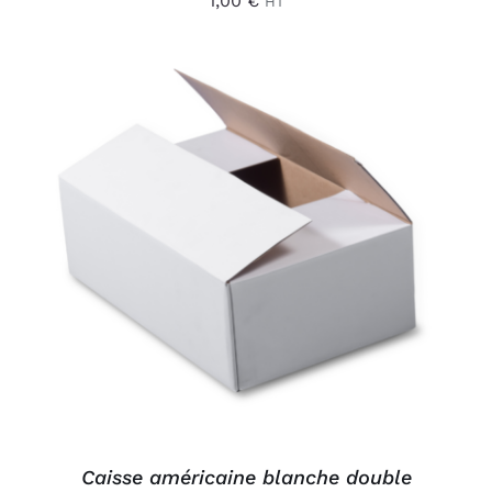
1,00
€
HT
AJOUTER AU PANIER
/
DÉTAILS
Caisse américaine blanche double