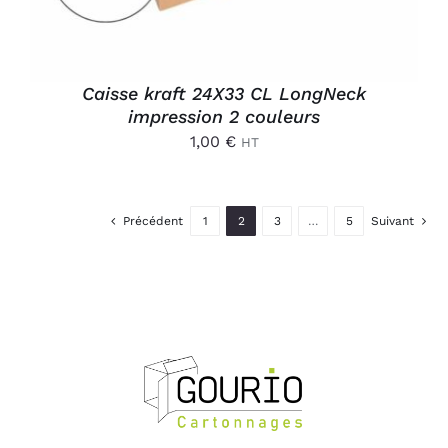
Caisse kraft 24X33 CL LongNeck
impression 2 couleurs
1,00
€
HT
Précédent
1
2
3
…
5
Suivant