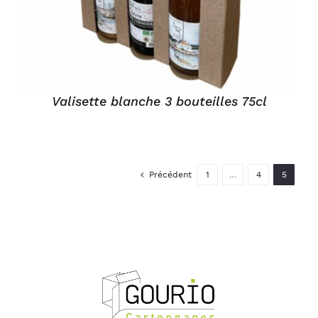
Valisette blanche 3 bouteilles 75cl
Précédent
1
…
4
5