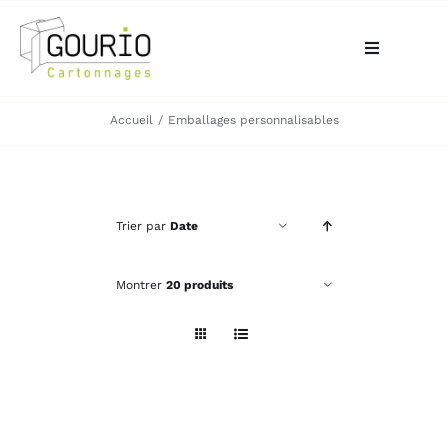
Passer
au
Toggle
contenu
Navigation
ACCUEIL
Accueil
Emballages personnalisables
QUI SOMMES-NOUS?
Trier par
Date
VOTRE BESOIN
Montrer
20 produits
LA BOUTIQUE
NOS RÉALISATIONS
CONTACT