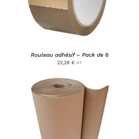
Rouleau adhésif – Pack de 6
22,26
€
HT
CE
CHOIX DES OPTIONS
/
PRODUIT
DÉTAILS
A
PLUSIEURS