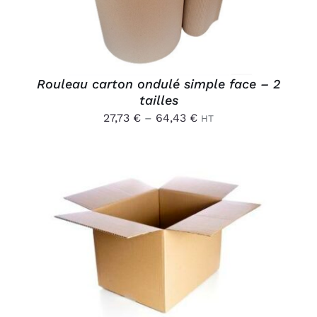
VARIATIONS.
LES
OPTIONS
PEUVENT
ÊTRE
CHOISIES
Rouleau carton ondulé simple face – 2
SUR
tailles
LA
PAGE
27,73
€
–
64,43
€
HT
DU
PRODUIT
AJOUTER AU PANIER
/
DÉTAILS