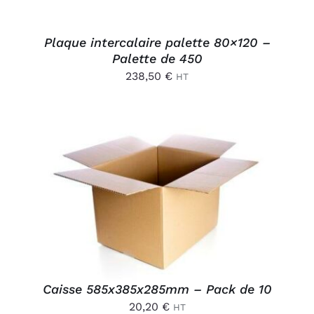
Plaque intercalaire palette 80×120 –
Palette de 450
238,50
€
HT
AJOUTER AU PANIER
/
DÉTAILS
Caisse 585x385x285mm – Pack de 10
20,20
€
HT