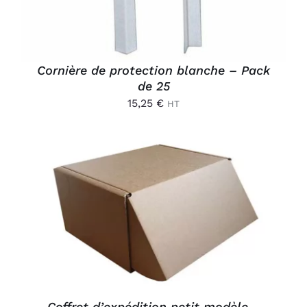
Cornière de protection blanche – Pack
de 25
15,25
€
HT
AJOUTER AU PANIER
/
DÉTAILS
Coffret d’expédition petit modèle –