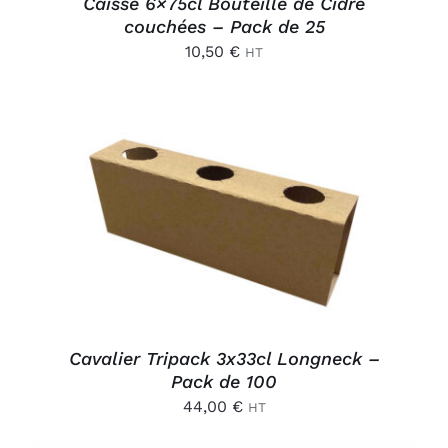
Caisse 6×75cl Bouteille de Cidre
couchées – Pack de 25
10,50
€
HT
AJOUTER AU PANIER
/
DÉTAILS
Cavalier Tripack 3x33cl Longneck –
Pack de 100
44,00
€
HT