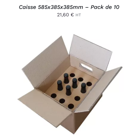
Caisse 585x385x385mm – Pack de 10
21,60
€
HT
AJOUTER AU PANIER
/
DÉTAILS