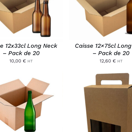
APERÇU
APERÇU
se 12x33cl Long Neck
Caisse 12×75cl Lon
– Pack de 20
– Pack de 20
10,00
€
12,60
€
HT
HT
OUTER AU PANIER
/
APERÇU
AJOUTER AU PANIER
APERÇU