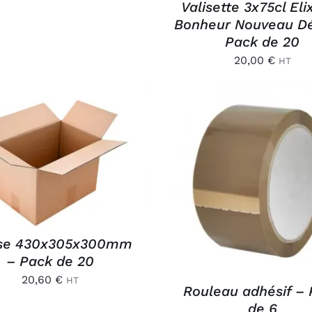
Valisette 3x75cl Eli
Bonheur Nouveau Dé
Pack de 20
20,00
€
HT
OUTER AU PANIER
/
APERÇU
AJOUTER AU PANIER
APERÇU
sse 430x305x300mm
– Pack de 20
20,60
€
HT
Rouleau adhésif –
de 6