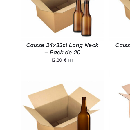
APERÇU
Caisse 24x33cl Long Neck
Cais
– Pack de 20
12,20
€
HT
AJ
AJOUTER AU PANIER
/
APERÇU