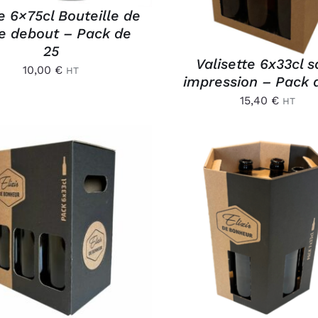
e 6×75cl Bouteille de
e debout – Pack de
25
Valisette 6x33cl 
10,00
€
HT
impression – Pack 
15,40
€
HT
OUTER AU PANIER
/
AJOUTER AU PANIER
APERÇU
APERÇU