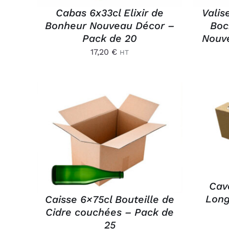
Cabas 6x33cl Elixir de
Valis
Bonheur Nouveau Décor –
Boc
Pack de 20
Nouv
17,20
€
HT
AJ
AJOUTER AU PANIER
/
APERÇU
Cava
Long
Caisse 6×75cl Bouteille de
Cidre couchées – Pack de
25