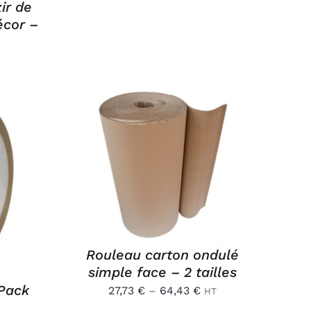
xir de
cor –
CE
CHOIX DES OPTIONS
/
PRODUIT
APERÇU
/
A
PLUSIEURS
VARIATIONS.
LES
OPTIONS
PEUVENT
Rouleau carton ondulé
ÊTRE
simple face – 2 tailles
CHOISIES
 Pack
SUR
27,73
€
–
64,43
€
HT
LA