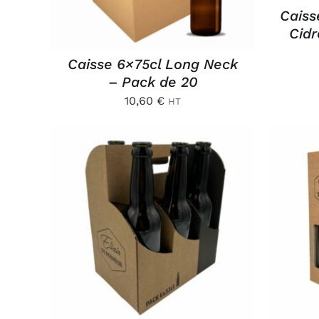
Caiss
Cidr
Caisse 6×75cl Long Neck
– Pack de 20
10,60
€
HT
AJOUTER AU PANIER
/
AJ
APERÇU