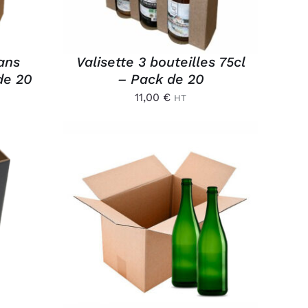
sans
Valisette 3 bouteilles 75cl
de 20
– Pack de 20
11,00
€
HT
/
AJOUTER AU PANIER
/
APERÇU