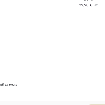
22,26
€
HT
ctif La Houle