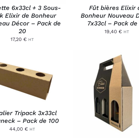
ette 6x33cl + 3 Sous-
Fût bières Elixir
k Elixir de Bonheur
Bonheur Nouveau 
eau Décor – Pack de
7x33cl – Pack de
20
19,40
€
HT
17,20
€
HT
OUTER AU PANIER
/
APERÇU
AJOUTER AU PANIER
APERÇU
lier Tripack 3x33cl
neck – Pack de 100
44,00
€
HT