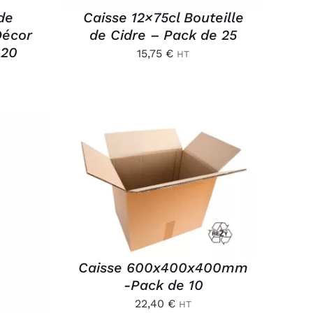
 de
Caisse 12×75cl Bouteille
Décor
de Cidre – Pack de 25
 20
15,75
€
HT
AJOUTER AU PANIER
/
APERÇU
/
Caisse 600x400x400mm
-Pack de 10
22,40
€
HT