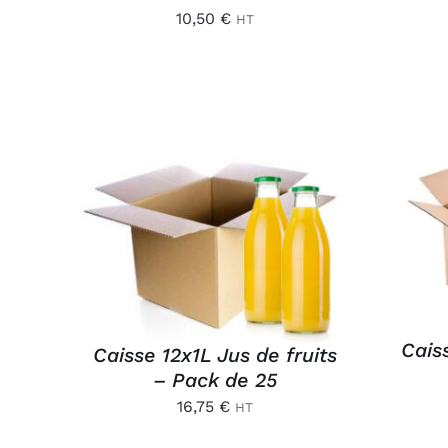
10,50
€
HT
AJ
AJOUTER AU PANIER
/
APERÇU
Cai
Caisse 12x1L Jus de fruits
– Pack de 25
16,75
€
HT