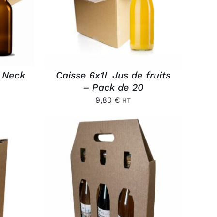
APERÇU
g Neck
Caisse 6x1L Jus de fruits
– Pack de 20
9,80
€
HT
/
AJOUTER AU PANIER
/
APERÇU