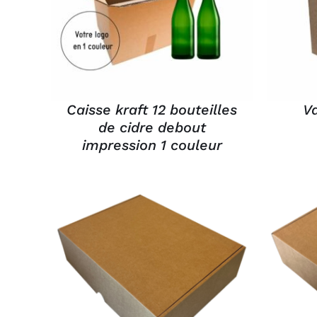
APERÇU
Caisse kraft 12 bouteilles
Va
de cidre debout
impression 1 couleur
AJOUTER AU PANIER
/
AJ
APERÇU