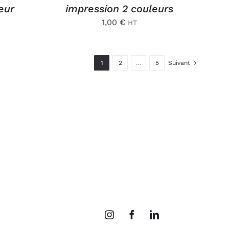
eur
impression 2 couleurs
1,00
€
HT
1
2
…
5
Suivant