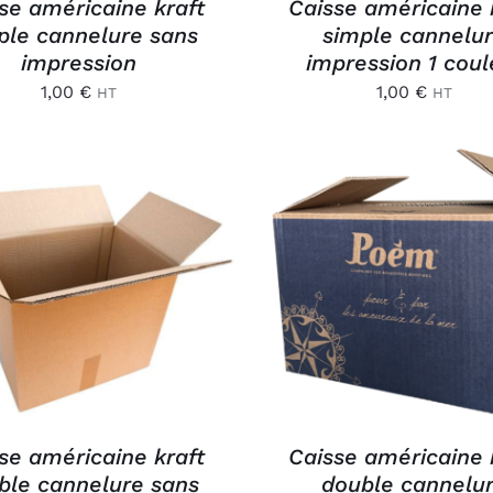
se américaine kraft
Caisse américaine 
ple cannelure sans
simple cannelu
impression
impression 1 coul
1,00
€
1,00
€
HT
HT
OUTER AU PANIER
/
AJOUTER AU PANIER
APERÇU
APERÇU
se américaine kraft
Caisse américaine 
ble cannelure sans
double cannelu