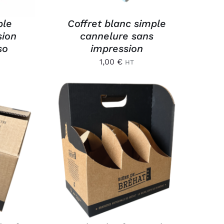
ple
Coffret blanc simple
sion
cannelure sans
so
impression
1,00
€
HT
/
AJOUTER AU PANIER
/
APERÇU