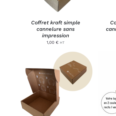
Coffret kraft simple
Co
cannelure sans
can
impression
1,00
€
HT
AJOUTER AU PANIER
/
AJ
APERÇU