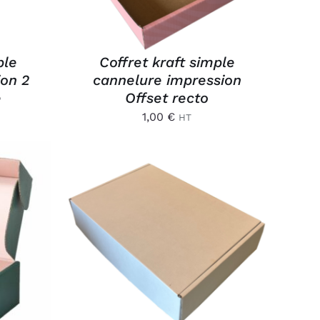
ple
Coffret kraft simple
ion 2
cannelure impression
e
Offset recto
1,00
€
HT
/
AJOUTER AU PANIER
/
APERÇU