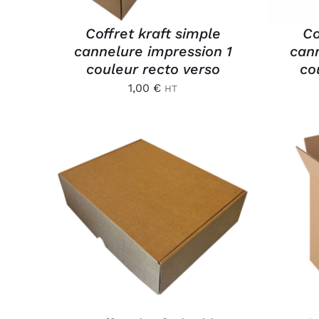
Coffret kraft simple
Co
cannelure impression 1
cann
couleur recto verso
co
1,00
€
HT
AJOUTER AU PANIER
/
AJ
APERÇU