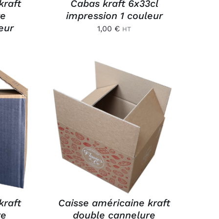
kraft
Cabas kraft 6x33cl
re
impression 1 couleur
eur
1,00
€
HT
/
AJOUTER AU PANIER
/
APERÇU
kraft
Caisse américaine kraft
re
double cannelure