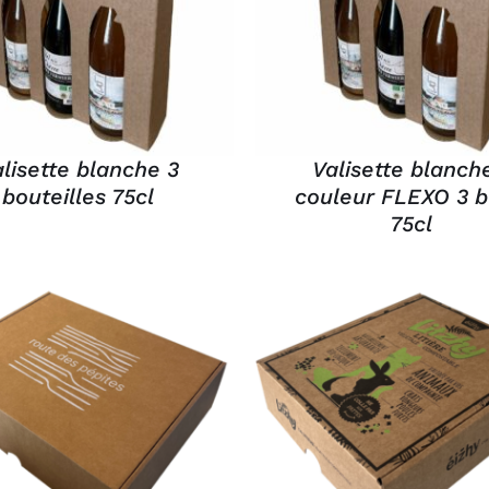
APERÇU
APERÇU
lisette blanche 3
Valisette blanche
bouteilles 75cl
couleur FLEXO 3 b
75cl
OUTER AU PANIER
/
AJOUTER AU PANIER
APERÇU
APERÇU