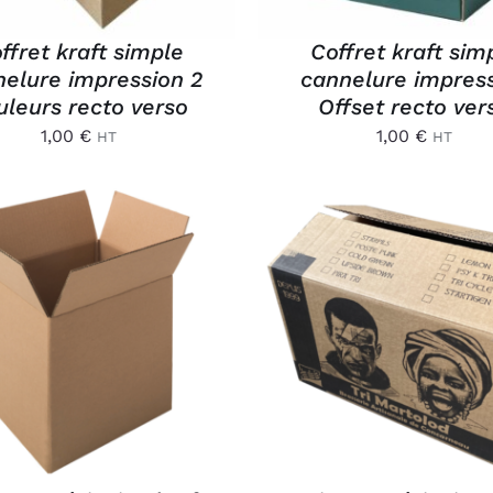
ffret kraft simple
Coffret kraft sim
elure impression 2
cannelure impres
uleurs recto verso
Offset recto ver
1,00
€
1,00
€
HT
HT
OUTER AU PANIER
/
AJOUTER AU PANIER
APERÇU
APERÇU