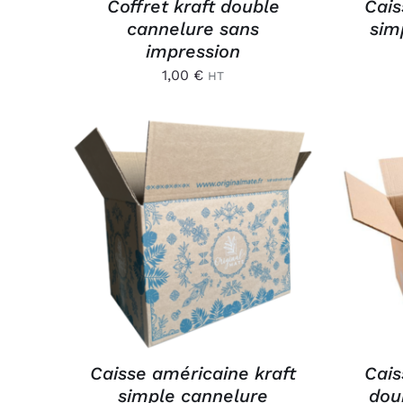
Coffret kraft double
Cais
cannelure sans
sim
impression
1,00
€
HT
AJOUTER AU PANIER
/
AJ
APERÇU
Caisse américaine kraft
Cais
simple cannelure
dou