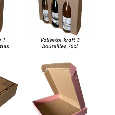
APERÇU
 1
Valisette kraft 3
tles
bouteilles 75cl
/
AJOUTER AU PANIER
/
APERÇU