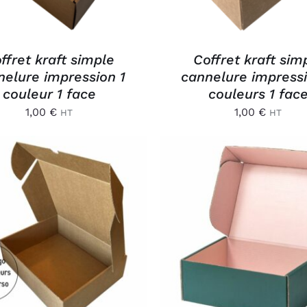
ffret kraft simple
Coffret kraft sim
nelure impression 1
cannelure impress
couleur 1 face
couleurs 1 fac
1,00
€
1,00
€
HT
HT
OUTER AU PANIER
/
AJOUTER AU PANIER
APERÇU
APERÇU