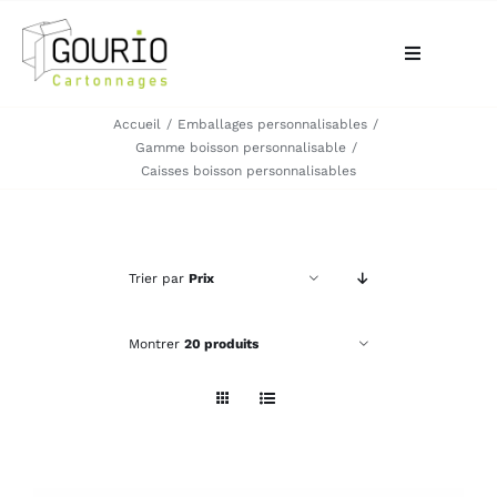
Passer
au
Toggle
contenu
Navigation
Accueil
Emballages personnalisables
ACCUEIL
Gamme boisson personnalisable
Caisses boisson personnalisables
QUI SOMMES-NOUS?
VOTRE BESOIN
Trier par
Prix
LA BOUTIQUE
Montrer
20 produits
NOS RÉALISATIONS
CONTACT