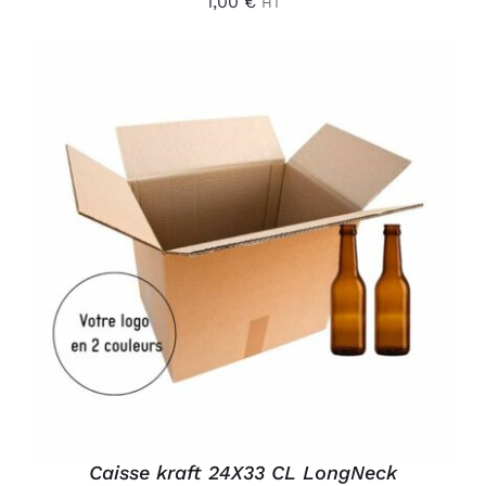
1,00
€
HT
AJOUTER AU PANIER
/
DÉTAILS
Caisse kraft 24X33 CL LongNeck