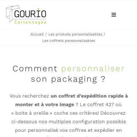
Passer
au
Toggle
contenu
Navigation
Accueil
Les produits personnalisables
ACCUEIL
Les coffrets personnalisables
QUI SOMMES-NOUS?
Comment
per
son
naliser
VOTRE BESOIN
son packaging ?
LA BOUTIQUE
Vous recherchez
un coffret d’expédition rapide à
monter et à votre image
? Le coffret 427 où
NOS RÉALISATIONS
« boite à oreille » coche ces critères! Découvrez
ci-dessous nos multiples configuration possible
CONTACT
pour personnalisé vos coffres et expédier en