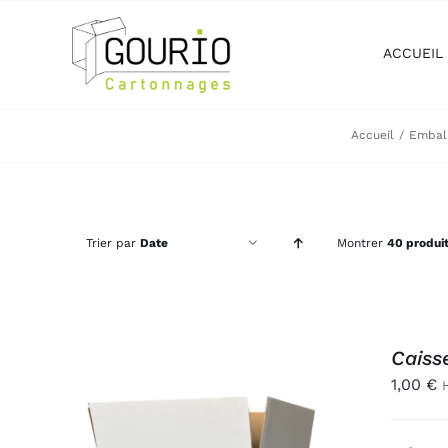
Passer
au
ACCUEIL
contenu
Accueil
Emball
Trier par
Date
Montrer
40 produi
Caiss
1,00
€