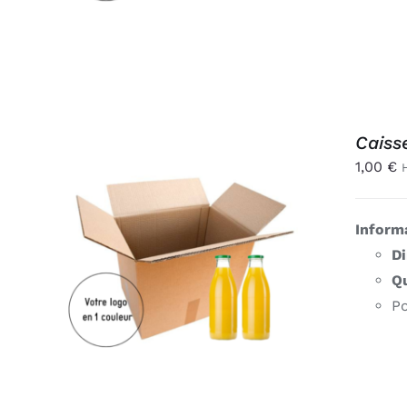
Caisse
1,00
€
Inform
AJOUTER AU PANIER
/
D
APERÇU
Qu
Po