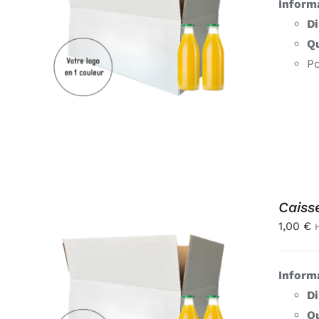
Inform
AJOUTER AU PANIER
/
D
APERÇU
Qu
Po
Caiss
1,00
€
Inform
AJOUTER AU PANIER
/
D
APERÇU
Qu