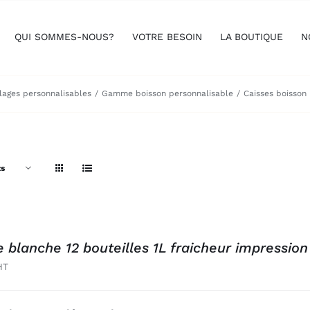
QUI SOMMES-NOUS?
VOTRE BESOIN
LA BOUTIQUE
N
ages personnalisables
Gamme boisson personnalisable
Caisses boisson
ts
e blanche 12 bouteilles 1L fraicheur impression
HT