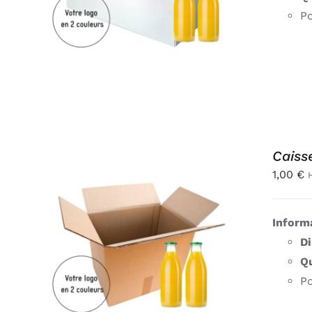
Po
Caiss
1,00
€
Inform
AJOUTER AU PANIER
/
D
APERÇU
Qu
Po