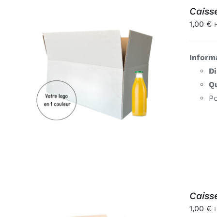
Caiss
1,00
€
Inform
AJOUTER AU PANIER
/
D
APERÇU
Qu
Po
Caiss
1,00
€