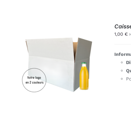
Caiss
1,00
€
Inform
AJOUTER AU PANIER
/
D
APERÇU
Qu
Po