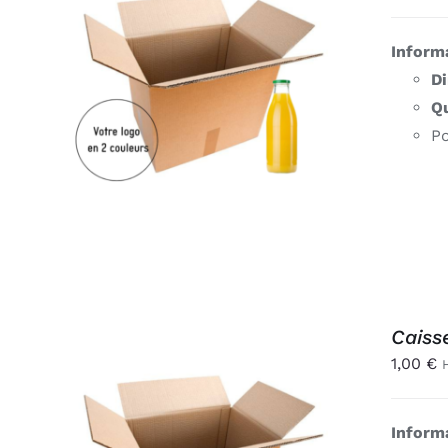
Inform
AJOUTER AU PANIER
/
D
APERÇU
Qu
Po
Caiss
1,00
€
Inform