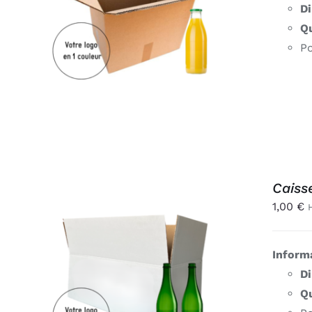
AJOUTER AU PANIER
/
D
APERÇU
Qu
Po
Caiss
1,00
€
Inform
AJOUTER AU PANIER
/
D
APERÇU
Qu