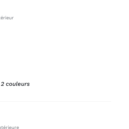
térieur
 2 couleurs
ntérieure