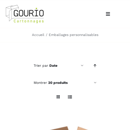
Passer
au
Toggle
contenu
Navigation
ACCUEIL
Accueil
Emballages personnalisables
QUI SOMMES-NOUS?
Trier par
Date
VOTRE BESOIN
Montrer
20 produits
LA BOUTIQUE
NOS RÉALISATIONS
CONTACT