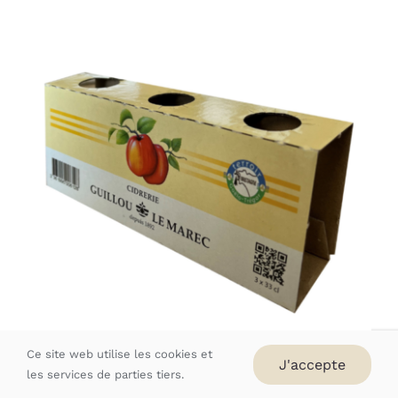
AJOUTER AU PANIER
/
DÉTAILS
Ce site web utilise les cookies et
J'accepte
Tripack 3x33cl impression Offset
les services de parties tiers.
1,00
€