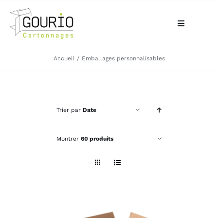
Passer
au
Toggle
contenu
Navigation
ACCUEIL
Accueil
Emballages personnalisables
QUI SOMMES-NOUS?
Trier par
Date
VOTRE BESOIN
Montrer
60 produits
LA BOUTIQUE
NOS RÉALISATIONS
CONTACT