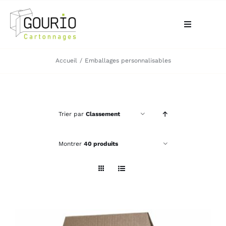
Passer
au
Toggle
contenu
Navigation
ACCUEIL
Accueil
Emballages personnalisables
QUI SOMMES-NOUS?
Trier par
Classement
VOTRE BESOIN
Montrer
40 produits
LA BOUTIQUE
NOS RÉALISATIONS
CONTACT