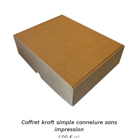
AJOUTER AU PANIER
/
DÉTAILS
Coffret kraft simple cannelure sans
impression
1,00
€
HT