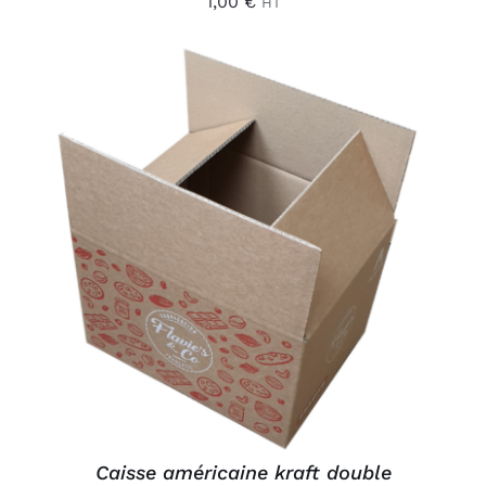
1,00
€
HT
AJOUTER AU PANIER
/
DÉTAILS
Caisse américaine kraft double